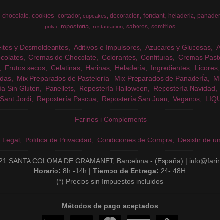
cookies
fondant
chocolate
cortador
decoracion
heladeria
panader
cupcakes
reposteria
sabores
semifrios
polvo
restauracion
eites y Desmoldeantes
Aditivos e Impulsores
Azucares y Glucosas
colates
Cremas de Chocolate
Colorantes
Confituras
Cremas Past
Frutos secos
Gelatinas
Harinas
Heladería
Ingredientes
Licores
das
Mix Preparados de Pastelería
Mix Preparados de PanaderÍa
Mi
ía Sin Gluten
Panellets
Repostería Halloween
Repostería Navidad
Sant Jordi
Repostería Pascua
Repostería San Juan
Veganos
LIQ
Farines i Complements
o Legal
Política de Privacidad
Condiciones de Compra
Desistir de u
21 SANTA COLOMA DE GRAMANET, Barcelona - (España) | info@fari
Horario:
8h -14h |
Tiempo de Entrega:
24- 48H
(*) Precios sin Impuestos incluidos
Métodos de pago aceptados