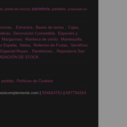
pasteleria
pasteles
ia
pasta-de-azucar
preparado-en-
Aromas
Extractos
Bases de tartas
Cajas
eleras
Decoración Comestible
Especies y
Margarinas
Manteca de cerdo
Mantequilla
x Espelta
Natas
Rellenos de Frutas
Semifríos
Especial Reyes
Panettones
Repostería San
UIDACIÓN DE STOCK
n pedido
Políticas de Cookies
nesicomplements.com |
934664761
|
687794264