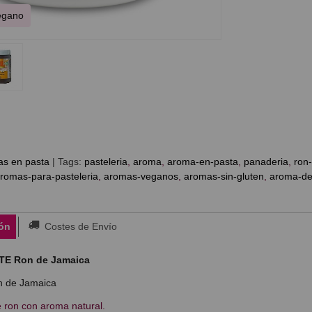
Vegano
as en pasta
|
Tags:
pasteleria
aroma
aroma-en-pasta
panaderia
ron
romas-para-pasteleria
aromas-veganos
aromas-sin-gluten
aroma-de
ón
Costes de Envío
E Ron de Jamaica
n de Jamaica
 ron con aroma natural.