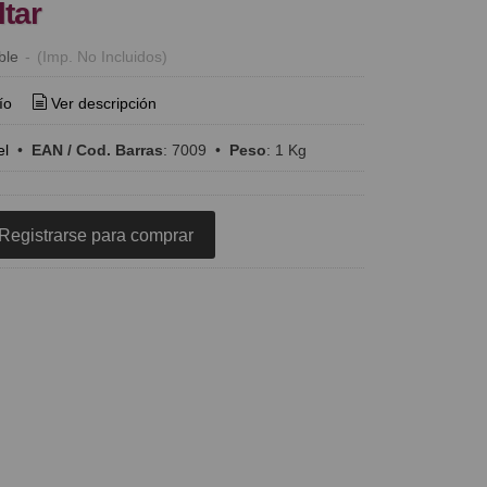
ltar
ble
-
(Imp. No Incluidos)
ío
Ver descripción
el
•
EAN / Cod. Barras
:
7009
•
Peso
:
1 Kg
Registrarse para comprar