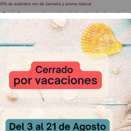
0% de auténtico ron de Jamaica y aroma natural
 Ron de Jamaica para la aromatización de elaborados de pastelería, bo
ados alimenticios son aptos para aromatizar todo tipo de masas y pasta
 textura en pasta, se mezclan perfectamente con la masa y son resiste
as:
e Ron de Jamaica
ión: 5 gr. x 1000 gr.
 Sin gluten | "Clean label"
: Bote de 1 Kg.
 Relacionados