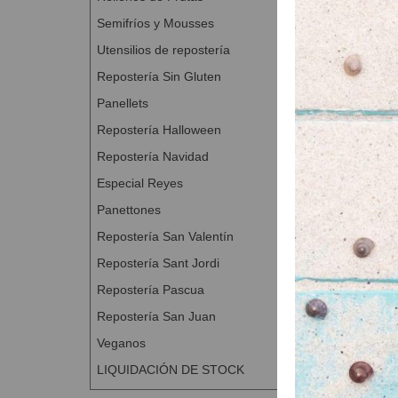
Semifríos y Mousses
Utensilios de repostería
Repostería Sin Gluten
Panellets
Caja para 
Repostería Halloween
A Con
Repostería Navidad
Especial Reyes
Panettones
Repostería San Valentín
Repostería Sant Jordi
Repostería Pascua
Repostería San Juan
Veganos
LIQUIDACIÓN DE STOCK