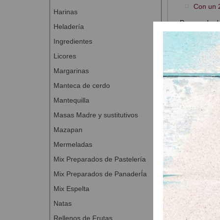
Con un 2
Harinas
Preparado de
Heladería
Estos prepar
Ingredientes
Gracias a su
Licores
Característic
Margarinas
Aroma d
Dosificac
Manteca de cerdo
Vegano |
Mantequilla
Presentación
Masas Madre y sustitutivos
Mazapan
Mermeladas
Mix Preparados de Pastelería
Productos
Mix Preparados de PanaderÍa
Mix Espelta
Natas
Rellenos de Frutas