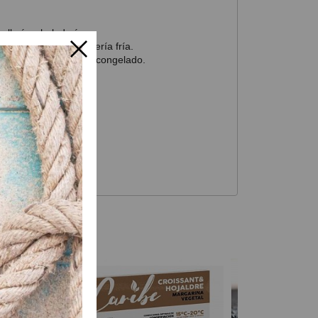
llería y heladería.
s, también en pastelería fría.
ntes al horneado y al congelado.