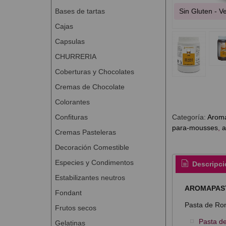
Bases de tartas
Sin Gluten - 
Cajas
Capsulas
CHURRERIA
Coberturas y Chocolates
Cremas de Chocolate
Colorantes
Confituras
Categoría:
Arom
para-mousses
a
Cremas Pasteleras
Decoración Comestible
Especies y Condimentos
Descripci
Estabilizantes neutros
AROMAPAST
Fondant
Pasta de Ro
Frutos secos
Pasta de
Gelatinas