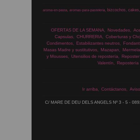
bizcochos
cakes
aroma-en-pasta
aromas-para-pasteleria
OFERTAS DE LA SEMANA
Novedades
Ac
Capsulas
CHURRERIA
Coberturas y Cho
Condimentos
Estabilizantes neutros
Fondant
Masas Madre y sustitutivos
Mazapan
Mermela
y Mousses
Utensilios de repostería
Reposter
Valentín
Repostería 
Ir arriba
Contáctanos
Avis
C/ MARE DE DEU DELS ANGELS Nº 3 - 5 - 089