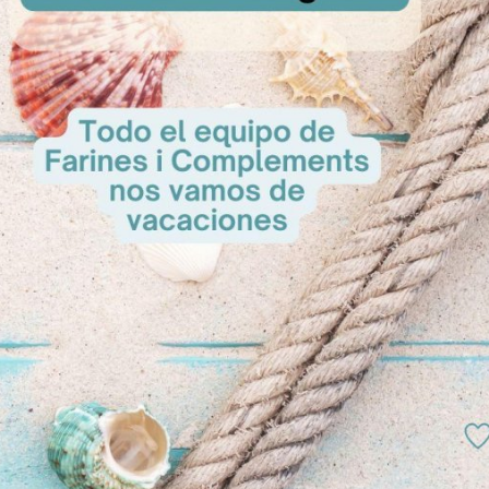
Anís G
A Cons
tartas 30cm
Fondant Blanco Líquido
sultar
A Consultar