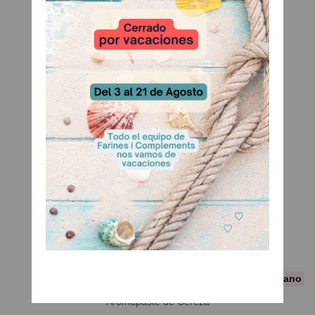
Sin Gluten - Vegano
Aromapaste de Cereza