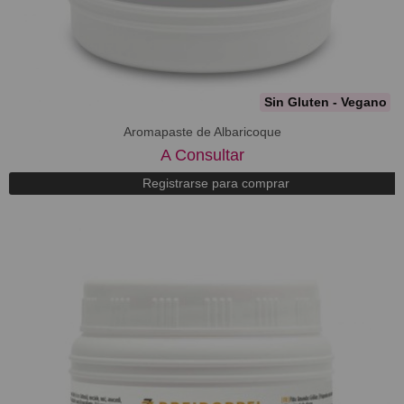
Sin Gluten - Vegano
Aromapaste de Albaricoque
A Consultar
Registrarse para comprar