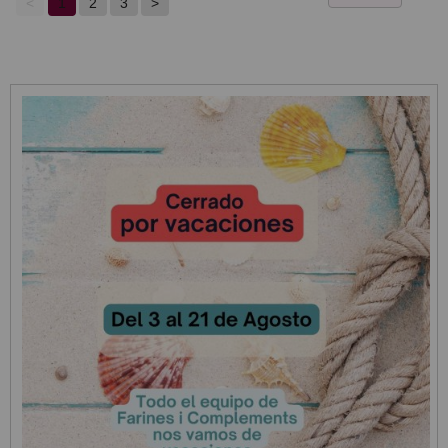
<
1
2
3
>