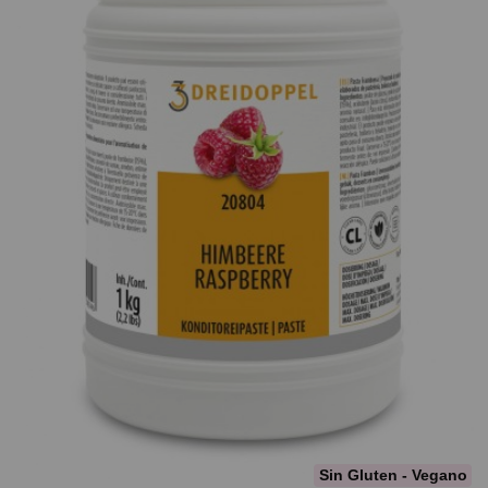
Sin Gluten - Vegano