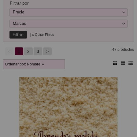
Filtrar por
Precio
Marcas
|
x Quitar Filtros
47 productos
<
1
2
3
>
Ordenar por:
Nombre