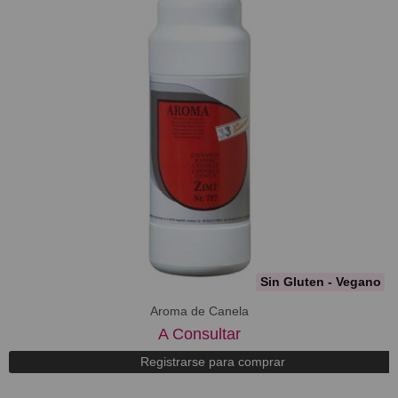
Sin Gluten - Vegano
Aroma de Canela
A Consultar
Registrarse para comprar