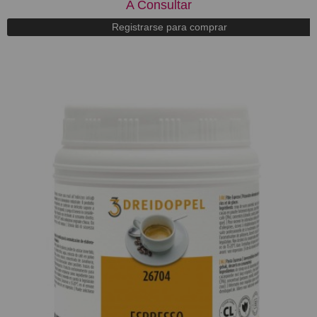
A Consultar
Registrarse para comprar