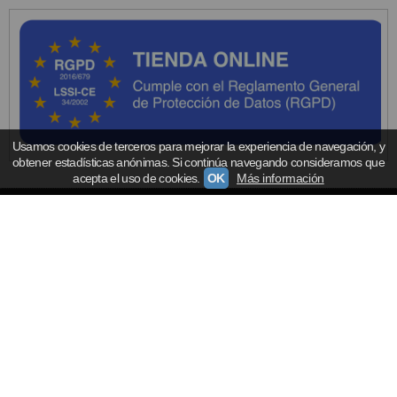
Usamos cookies de terceros para mejorar la experiencia de navegación, y
obtener estadísticas anónimas. Si continúa navegando consideramos que
acepta el uso de cookies.
OK
Más información
Todo para la elaboración de la repostería Ingredientes con
y sin gluten ✓ Entrega 24-48 horas ✓ distribuidores de
productos de pastelería y panadería
bizcochos
cakes
chocolate
aroma-en-pasta
aromas-para-pasteleria
cookies
fondant
cortador
decoracion
heladeria
cupcakes
pasteleria
pasteles
panaderia
pasta-de-azucar
preparado-en-
reposteria
sabores
semifrios
polvo
restauracion