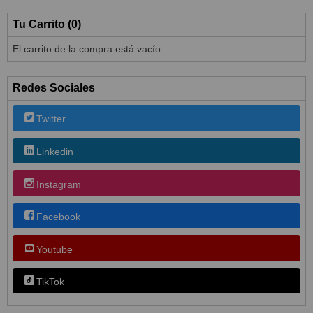
Tu Carrito (0)
El carrito de la compra está vacío
Redes Sociales
Twitter
Linkedin
Instagram
Facebook
Youtube
TikTok