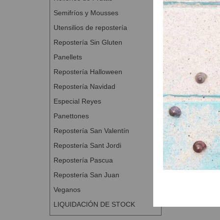
Semifríos y Mousses
Utensilios de repostería
Repostería Sin Gluten
Panellets
Repostería Halloween
Repostería Navidad
Especial Reyes
Panettones
Repostería San Valentín
Repostería Sant Jordi
Repostería Pascua
Repostería San Juan
Veganos
LIQUIDACIÓN DE STOCK