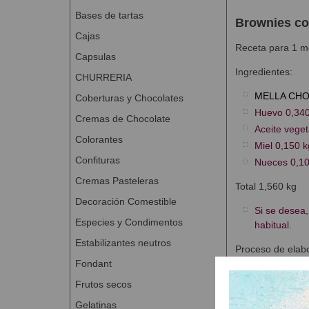
Bases de tartas
Brownies
c
Cajas
Receta para 1 m
Capsulas
Ingredientes:
CHURRERIA
MELLA CH
Coberturas y Chocolates
Huevo 0,340
Cremas de Chocolate
Aceite veget
Colorantes
Miel 0,150 k
Confituras
Nueces 0,10
Cremas Pasteleras
Total 1,560 kg
Decoración Comestible
Si se desea,
Especies y Condimentos
habitual.
Estabilizantes neutros
Proceso de elabo
Fondant
Mezclar los 
Frutos secos
último minut
Extender y a
Gelatinas