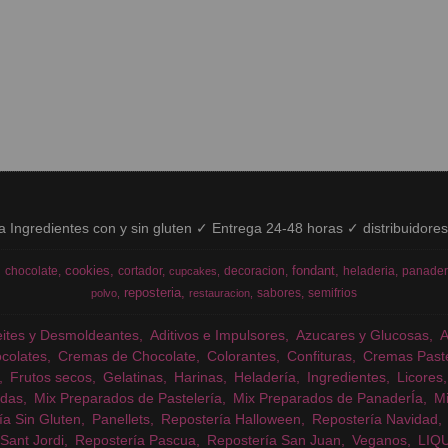
ía Ingredientes con y sin gluten ✓ Entrega 24-48 horas ✓ distribuidore
cookies
fondant
chocolate
cortador
decoracion
heladeria
panader
cupcakes
reposteria
sabores
semifrios
polvo
restauracion
eites y Desmoldeantes
Aditivos e Impulsores
Azucares y Glucosas
colates
Cremas de Chocolate
Colorantes
Confituras
Cremas Past
Frutos secos
Gelatinas
Harinas
Heladería
Ingredientes
Licores
das
Mix Preparados de Pastelería
Mix Preparados de PanaderÍa
Mi
ía Sin Gluten
Panellets
Repostería Halloween
Repostería Navidad
Sant Jordi
Repostería Pascua
Repostería San Juan
Veganos
LIQ