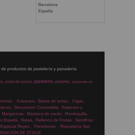
Barcelona
España
s de productos de pastelería y panadería
pasteleria
pasteles
ia
pasta-de-azucar
preparado-en-
Aromas
Extractos
Bases de tartas
Cajas
eleras
Decoración Comestible
Especies y
Margarinas
Manteca de cerdo
Mantequilla
x Espelta
Natas
Rellenos de Frutas
Semifríos
Especial Reyes
Panettones
Repostería San
UIDACIÓN DE STOCK