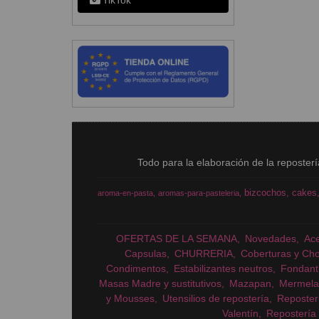
TikTok
Todo para la elaboración de la reposter
bizcochos
cakes
aroma-en-pasta
aromas-para-pasteleria
OFERTAS DE LA SEMANA
Novedades
Ac
Capsulas
CHURRERIA
Coberturas y Cho
Condimentos
Estabilizantes neutros
Fondant
Masas Madre y sustitutivos
Mazapan
Mermela
y Mousses
Utensilios de repostería
Reposter
Valentín
Repostería 