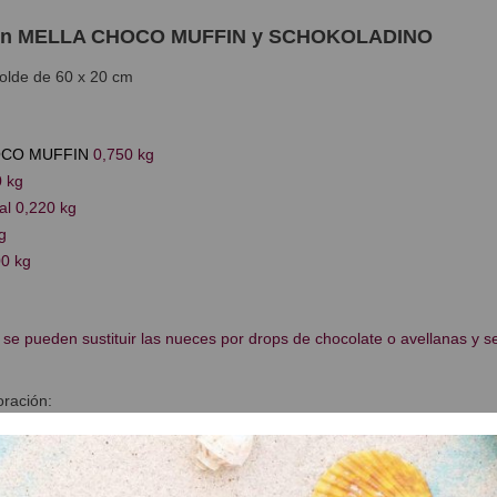
on MELLA CHOCO MUFFIN y SCHOKOLADINO
olde de 60 x 20 cm
OCO MUFFIN
0,750 kg
 kg
al 0,220 kg
g
0 kg
 se pueden sustituir las nueces por drops de chocolate o avellanas y s
ración:
ingredientes de la masa en batidora con pala a velocidad lenta de 3 a 
o de batido, añadir las nueces y mezclar.
lisar la masa en un molde rectangular de 60 x 20 cm.