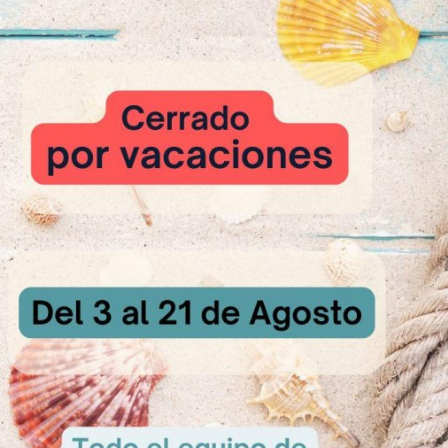
ºC durante 30 minutos y dejar enfriar.
na fina capa de
SCHOKOLADINO
, “peinar” y cortar porciones del ta
wnie compacto y húmedo, recomendamos desmoldar la pieza al salir de
lde con 2 – 3 kg de peso y dejar enfriar.