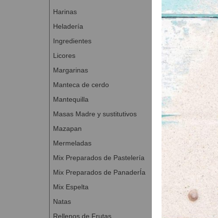
Cocer a 180 
Harinas
Bañar con u
Heladería
Para un bro
Ingredientes
encima el mo
Licores
Margarinas
Manteca de cerdo
Mantequilla
Masas Madre y sustitutivos
Mazapan
Mermeladas
Mix Preparados de Pastelería
Mix Preparados de PanaderÍa
Mix Espelta
Natas
Rellenos de Frutas