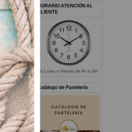
HORARIO ATENCIÓN AL
CLIENTE
maño deseado.
l horno, colocar
De Lunes a Viernes de 8h a 14h
Catálogo de Pastelería