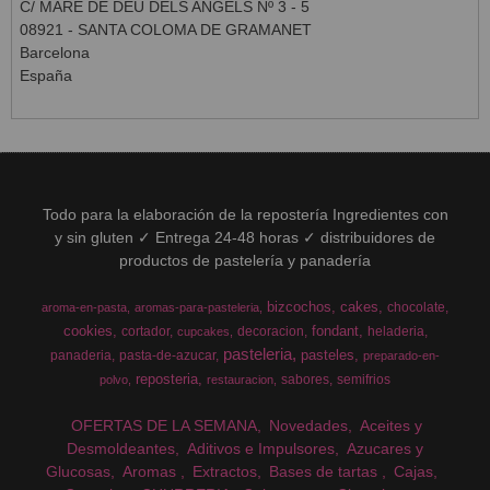
C/ MARE DE DEU DELS ANGELS Nº 3 - 5
08921 - SANTA COLOMA DE GRAMANET
Barcelona
España
Todo para la elaboración de la repostería Ingredientes con
y sin gluten ✓ Entrega 24-48 horas ✓ distribuidores de
productos de pastelería y panadería
bizcochos
cakes
chocolate
aroma-en-pasta
aromas-para-pasteleria
cookies
fondant
cortador
decoracion
heladeria
cupcakes
pasteleria
pasteles
panaderia
pasta-de-azucar
preparado-en-
reposteria
sabores
semifrios
polvo
restauracion
OFERTAS DE LA SEMANA
Novedades
Aceites y
Desmoldeantes
Aditivos e Impulsores
Azucares y
Glucosas
Aromas
Extractos
Bases de tartas
Cajas