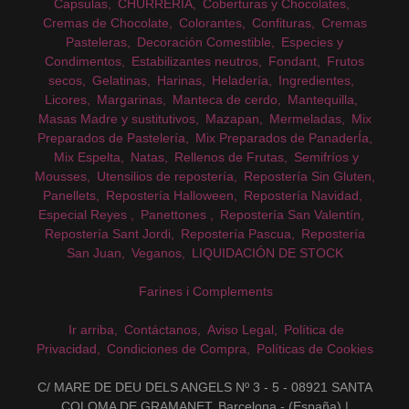
Capsulas
CHURRERIA
Coberturas y Chocolates
Cremas de Chocolate
Colorantes
Confituras
Cremas
Pasteleras
Decoración Comestible
Especies y
Condimentos
Estabilizantes neutros
Fondant
Frutos
secos
Gelatinas
Harinas
Heladería
Ingredientes
Licores
Margarinas
Manteca de cerdo
Mantequilla
Masas Madre y sustitutivos
Mazapan
Mermeladas
Mix
Preparados de Pastelería
Mix Preparados de PanaderÍa
Mix Espelta
Natas
Rellenos de Frutas
Semifríos y
Mousses
Utensilios de repostería
Repostería Sin Gluten
Panellets
Repostería Halloween
Repostería Navidad
Especial Reyes
Panettones
Repostería San Valentín
Repostería Sant Jordi
Repostería Pascua
Repostería
San Juan
Veganos
LIQUIDACIÓN DE STOCK
Farines i Complements
Ir arriba
Contáctanos
Aviso Legal
Política de
Privacidad
Condiciones de Compra
Políticas de Cookies
C/ MARE DE DEU DELS ANGELS Nº 3 - 5 - 08921 SANTA
COLOMA DE GRAMANET, Barcelona - (España) |