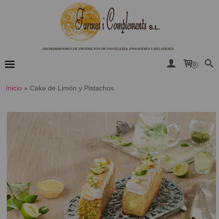
0
Inicio
»
Cake de Limón y Pistachos