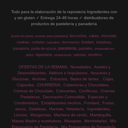
Todo para la elaboración de la repostería Ingredientes con
y sin gluten ✓ Entrega 24-48 horas ✓ distribuidores de
productos de pastelería y panadería
bizcochos
cakes
chocolate
aroma-en-pasta
aromas-para-pasteleria
cookies
fondant
cortador
decoracion
heladeria
cupcakes
pasteleria
pasteles
panaderia
pasta-de-azucar
preparado-en-
reposteria
sabores
semifrios
polvo
restauracion
OFERTAS DE LA SEMANA
Novedades
Aceites y
Desmoldeantes
Aditivos e Impulsores
Azucares y
Glucosas
Aromas
Extractos
Bases de tartas
Cajas
Capsulas
CHURRERIA
Coberturas y Chocolates
Cremas de Chocolate
Colorantes
Confituras
Cremas
Pasteleras
Decoración Comestible
Especies y
Condimentos
Estabilizantes neutros
Fondant
Frutos
secos
Gelatinas
Harinas
Heladería
Ingredientes
Licores
Margarinas
Manteca de cerdo
Mantequilla
Masas Madre y sustitutivos
Mazapan
Mermeladas
Mix
Preparados de Pastelería
Mix Preparados de PanaderÍa