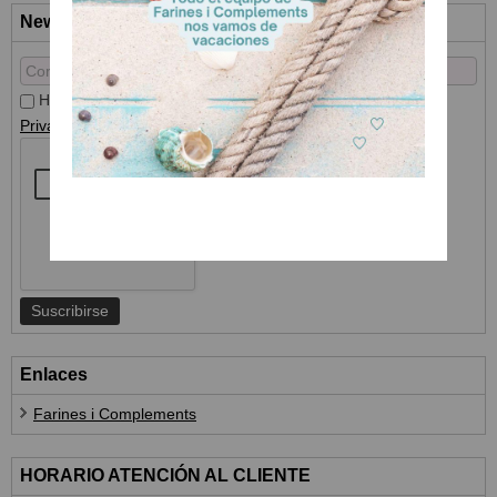
Newsletter
He leído y acepto el
Tratamiento de datos
y la
Política de
Privacidad
Enlaces
Farines i Complements
HORARIO ATENCIÓN AL CLIENTE