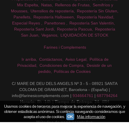
Mix Espelta
Natas
Rellenos de Frutas
Semifríos y
Mousses
Utensilios de repostería
Repostería Sin Gluten
Panellets
Repostería Halloween
Repostería Navidad
Especial Reyes
Panettones
Repostería San Valentín
Repostería Sant Jordi
Repostería Pascua
Repostería
San Juan
Veganos
LIQUIDACIÓN DE STOCK
Farines i Complements
Ir arriba
Contáctanos
Aviso Legal
Política de
Privacidad
Condiciones de Compra
Desistir de un
pedido
Políticas de Cookies
C/ MARE DE DEU DELS ANGELS Nº 3 - 5 - 08921 SANTA
COLOMA DE GRAMANET, Barcelona - (España) |
info@farinesicomplements.com |
934664761
|
687794264
Horario:
8h -14h |
Tiempo de Entrega:
24- 48H
Usamos cookies de terceros para mejorar la experiencia de navegación, y
(*) Precios sin Impuestos incluidos
obtener estadísticas anónimas. Si continúa navegando consideramos que
acepta el uso de cookies.
OK
Más información
Métodos de pago aceptados