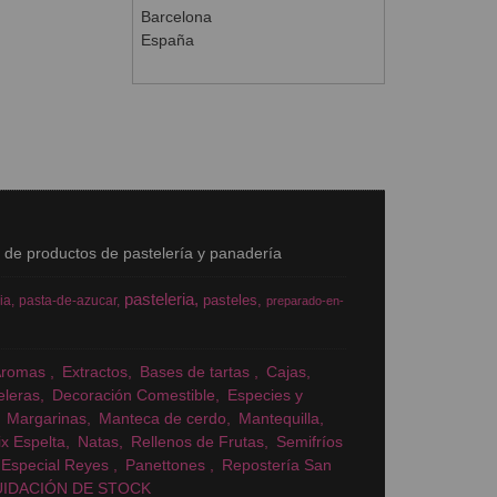
Barcelona
España
s de productos de pastelería y panadería
pasteleria
pasteles
ia
pasta-de-azucar
preparado-en-
Aromas
Extractos
Bases de tartas
Cajas
eleras
Decoración Comestible
Especies y
Margarinas
Manteca de cerdo
Mantequilla
x Espelta
Natas
Rellenos de Frutas
Semifríos
Especial Reyes
Panettones
Repostería San
UIDACIÓN DE STOCK