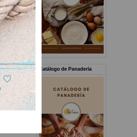
geramente
na capa
Catálogo de Panadería