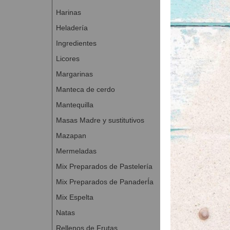
CITROPER
Harinas
ORAPERL
0
Heladería
AROMA ANÍ
Ingredientes
Levadura 0,
Licores
Agua 0,700 
Margarinas
Total 10,000 kg
Manteca de cerdo
Relleno de cre
Mantequilla
LA VÉNUS
0
Masas Madre y sustitutivos
AROMA CA
Mazapan
AROMA LI
Mermeladas
Agua o lech
Mix Preparados de Pastelería
Total 1,354 kg
Mix Preparados de PanaderÍa
Proceso de ela
Mix Espelta
Amasar los 
Natas
Temperatura
Rellenos de Frutas