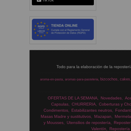
TikTok
Todo para la elaboración de la reposter
bizcochos
cakes
aroma-en-pasta
aromas-para-pasteleria
OFERTAS DE LA SEMANA
Novedades
Ac
Capsulas
CHURRERIA
Coberturas y Cho
Condimentos
Estabilizantes neutros
Fondant
Masas Madre y sustitutivos
Mazapan
Mermela
y Mousses
Utensilios de repostería
Reposter
Valentín
Repostería 