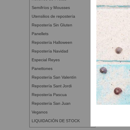
Reposo en b
Dividir y bo
Semifríos y Mousses
Formar los 
Utensilios de repostería
Pintar con h
Repostería Sin Gluten
Pintar con h
Panellets
remojado.
Cocer a 190 
Repostería Halloween
Si se desean
Repostería Navidad
abundante de
Especial Reyes
Panettones
Repostería San Valentín
Repostería Sant Jordi
Repostería Pascua
Repostería San Juan
Veganos
LIQUIDACIÓN DE STOCK