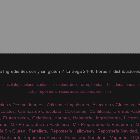
ía Ingredientes con y sin gluten ✓ Entrega 24-48 horas ✓ distribuidore
cookies
fondant
chocolate
cortador
decoracion
heladeria
panader
cupcakes
reposteria
sabores
semifrios
polvo
restauracion
eites y Desmoldeantes
Aditivos e Impulsores
Azucares y Glucosas
colates
Cremas de Chocolate
Colorantes
Confituras
Cremas Past
Frutos secos
Gelatinas
Harinas
Heladería
Ingredientes
Licores
das
Mix Preparados de Pastelería
Mix Preparados de PanaderÍa
Mi
ía Sin Gluten
Panellets
Repostería Halloween
Repostería Navidad
Sant Jordi
Repostería Pascua
Repostería San Juan
Veganos
LIQ