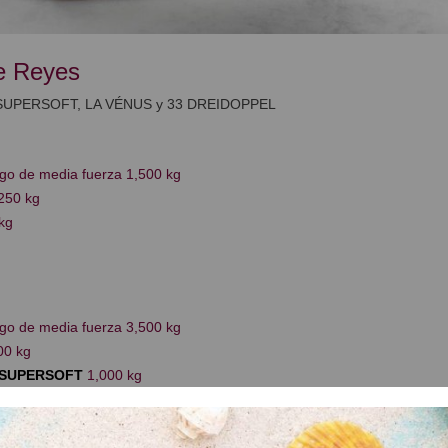
e Reyes
SUPERSOFT, LA VÉNUS y 33 DREIDOPPEL
igo de media fuerza 1,500 kg
250 kg
kg
igo de media fuerza 3,500 kg
00 kg
-SUPERSOFT
1,000 kg
0,650 kg
 kg
0 kg