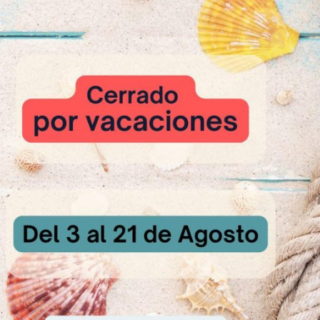
L
0,050 kg
,040 kg
S
0,035 kg
125 kg
kg
ma
,350 kg
NELA
0,002 kg
MÓN EUROPA
0,002 kg
e 1,000 kg
boración
ingredientes hasta conseguir una masa fina.
 de la masa: 26 – 27 ºC.