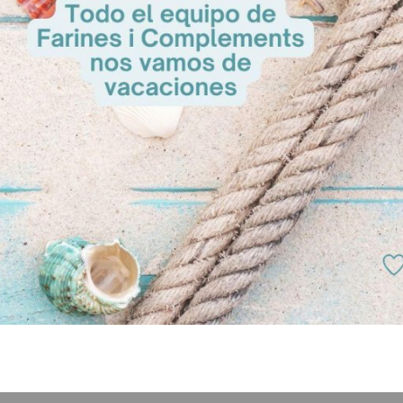
loque unos 10 minutos.
lear piezas según el tamaño deseado.
roscones.
uevo, decorar al gusto y fermentar a 30 ºC y 70% H.R.
uevo otra vez y espolvorear con azúcar “bolado” o azúcar en grano li
– 210 ºC (según el tamaño de la pieza) y dejar enfriar.
 roscones rellenos, hacer un corte horizontal una vez fríos, aplicar u
 crema pastelera, nata montada o trufa y cubrir con la parte superior.