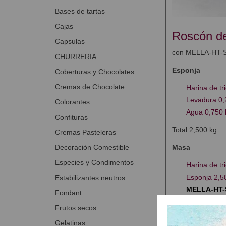
Bases de tartas
Cajas
Roscón d
Capsulas
con MELLA-HT-
CHURRERIA
Esponja
Coberturas y Chocolates
Cremas de Chocolate
Harina de tr
Levadura 0,
Colorantes
Agua 0,750 
Confituras
Total 2,500 kg
Cremas Pasteleras
Decoración Comestible
Masa
Especies y Condimentos
Harina de tr
Esponja 2,5
Estabilizantes neutros
MELLA-HT
Fondant
Mantequilla 
Frutos secos
Huevo 0,800
Gelatinas
Azúcar 0,60