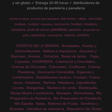
y sin gluten ✓ Entrega 24-48 horas ✓ distribuidores de
productos de pastelería y panadería
bizcochos
cakes
chocolate
aroma-en-pasta
aromas-para-pasteleria
cookies
fondant
cortador
decoracion
heladeria
cupcakes
pasteleria
pasteles
panaderia
pasta-de-azucar
preparado-en-
reposteria
sabores
semifrios
polvo
restauracion
OFERTAS DE LA SEMANA
Novedades
Aceites y
Desmoldeantes
Aditivos e Impulsores
Azucares y
Glucosas
Aromas
Extractos
Bases de tartas
Cajas
Capsulas
CHURRERIA
Coberturas y Chocolates
Cremas de Chocolate
Colorantes
Confituras
Cremas
Pasteleras
Decoración Comestible
Especies y
Condimentos
Estabilizantes neutros
Fondant
Frutos
secos
Gelatinas
Harinas
Heladería
Ingredientes
Licores
Margarinas
Manteca de cerdo
Mantequilla
Masas Madre y sustitutivos
Mazapan
Mermeladas
Mix
Preparados de Pastelería
Mix Preparados de PanaderÍa
Mix Espelta
Natas
Rellenos de Frutas
Semifríos y
Mousses
Utensilios de repostería
Repostería Sin Gluten