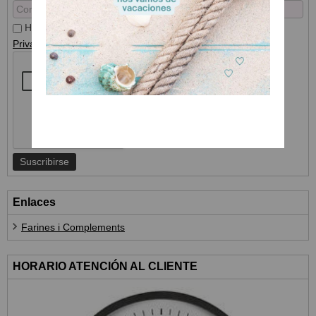
He leído y acepto el
Tratamiento de datos
y la
Política de
Privacidad
Enlaces
Farines i Complements
HORARIO ATENCIÓN AL CLIENTE