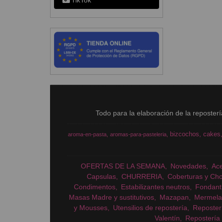
TikTok
Todo para la elaboración de la reposter
bizcochos
cakes
aroma-en-pasta
aromas-para-pasteleria
OFERTAS DE LA SEMANA
Novedades
Ac
Capsulas
CHURRERIA
Coberturas y Cho
Condimentos
Estabilizantes neutros
Fondant
Masas Madre y sustitutivos
Mazapan
Mermela
y Mousses
Utensilios de repostería
Reposter
Valentín
Repostería 