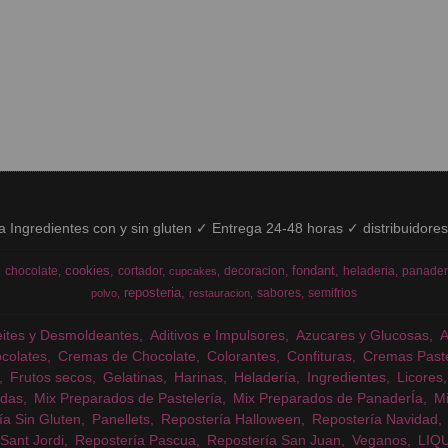
ía Ingredientes con y sin gluten ✓ Entrega 24-48 horas ✓ distribuidore
cookies
fondant
chocolate
cortador
decoracion
heladeria
panader
cupcakes
reposteria
sabores
semifrios
polvo
restauracion
eites y Desmoldeantes
Aditivos e Impulsores
Azucares y Glucosas
colates
Cremas de Chocolate
Colorantes
Confituras
Cremas Past
Frutos secos
Gelatinas
Harinas
Heladería
Ingredientes
Licores
das
Mix Preparados de Pastelería
Mix Preparados de PanaderÍa
Mi
ía Sin Gluten
Panellets
Repostería Halloween
Repostería Navidad
Sant Jordi
Repostería Pascua
Repostería San Juan
Veganos
LIQ