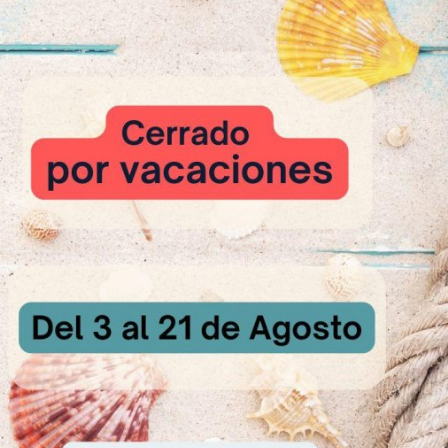
relleno de nata:
montada
car
oración:
l bizcocho:
SCAMIX SACHER, los huevos y el agua durante 5 minutos aproximadame
es de 18 cm de diámetro y cocer durante 24 minutos aproximadamente
s, cortar en dos capas cada bizcocho.
 relleno:
RTUFINA en la leche y mezclarla a la nata montada con el azúcar.
 capa de abajo con el preparado de TARTUFINA.
 kirsch un disco de bizcocho y colocar encima.
ta, realizar un segundo relleno y esparcir unas cuantas cerezas. Tapar
 cubrir todo el pastel con la nata restante y decorar con chocolate y ce