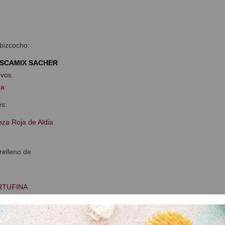
 bizcocho:
ISCAMIX SACHER
evos
ua
es:
eza Roja de Aldia
relleno de
RTUFINA
a
car
he a 25ºC