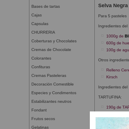
Selva Negra
Bases de tartas
Cajas
Para 5 pasteles
Capsulas
Ingredientes del
CHURRERIA
1000g de
B
Coberturas y Chocolates
600g de hu
Cremas de Chocolate
100g de ag
Colorantes
Otros ingredient
Confituras
Relleno Cer
Cremas Pasteleras
Kirsch
Decoración Comestible
Ingredientes del 
Especies y Condimentos
TARTUFINA:
Estabilizantes neutros
190g de TA
Fondant
0,75l de nat
Frutos secos
110g de azú
Gelatinas
150g de lec