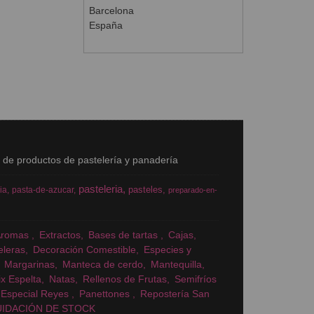
Barcelona
España
s de productos de pastelería y panadería
pasteleria
pasteles
ia
pasta-de-azucar
preparado-en-
Aromas
Extractos
Bases de tartas
Cajas
eleras
Decoración Comestible
Especies y
Margarinas
Manteca de cerdo
Mantequilla
x Espelta
Natas
Rellenos de Frutas
Semifríos
Especial Reyes
Panettones
Repostería San
UIDACIÓN DE STOCK