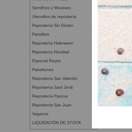
Semifríos y Mousses
Utensilios de repostería
Repostería Sin Gluten
Panellets
Repostería Halloween
Repostería Navidad
Especial Reyes
Panettones
Repostería San Valentín
Repostería Sant Jordi
Repostería Pascua
Repostería San Juan
Veganos
LIQUIDACIÓN DE STOCK