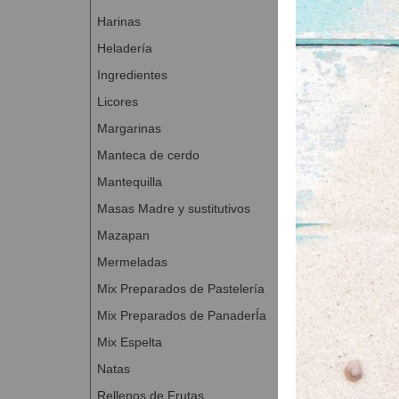
Harinas
Ingredientes del 
Heladería
2l de nata 
Ingredientes
300g de azú
Licores
Método de elab
Margarinas
Preparación de
Manteca de cerdo
Batir el BI
Mantequilla
velocidad.
Masas Madre y sustitutivos
Llenar mold
Mazapan
Una vez frío
Mermeladas
Preparación del
Mix Preparados de Pastelería
Diluir la TA
Mix Preparados de PanaderÍa
Rellenar la
Empapar con
Mix Espelta
Montar la na
Natas
de bizcocho,
Rellenos de Frutas