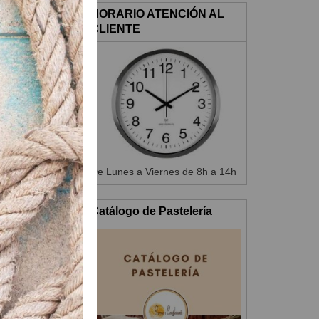
HORARIO ATENCIÓN AL
CLIENTE
nte, a tercera
 a 180ºC.
De Lunes a Viernes de 8h a 14h
Catálogo de Pastelería
 con otro disco
rezas.