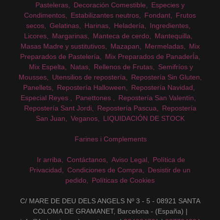
Pasteleras
Decoración Comestible
Especies y
Condimentos
Estabilizantes neutros
Fondant
Frutos
secos
Gelatinas
Harinas
Heladería
Ingredientes
Licores
Margarinas
Manteca de cerdo
Mantequilla
Masas Madre y sustitutivos
Mazapan
Mermeladas
Mix
Preparados de Pastelería
Mix Preparados de PanaderÍa
Mix Espelta
Natas
Rellenos de Frutas
Semifríos y
Mousses
Utensilios de repostería
Repostería Sin Gluten
Panellets
Repostería Halloween
Repostería Navidad
Especial Reyes
Panettones
Repostería San Valentín
Repostería Sant Jordi
Repostería Pascua
Repostería
San Juan
Veganos
LIQUIDACIÓN DE STOCK
Farines i Complements
Ir arriba
Contáctanos
Aviso Legal
Política de
Privacidad
Condiciones de Compra
Desistir de un
pedido
Políticas de Cookies
C/ MARE DE DEU DELS ANGELS Nº 3 - 5 - 08921 SANTA
COLOMA DE GRAMANET, Barcelona - (España) |