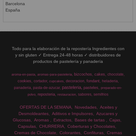
Barcelona
España
Todo para la elaboración de la repostería Ingredientes con
y sin gluten ✓ Entrega 24-48 horas ✓ distribuidores de
productos de pastelería y panadería
bizcochos
cakes
chocolate
aroma-en-pasta
aromas-para-pasteleria
cookies
fondant
cortador
decoracion
heladeria
cupcakes
pasteleria
pasteles
panaderia
pasta-de-azucar
preparado-en-
reposteria
sabores
semifrios
polvo
restauracion
OFERTAS DE LA SEMANA
Novedades
Aceites y
Desmoldeantes
Aditivos e Impulsores
Azucares y
Glucosas
Aromas
Extractos
Bases de tartas
Cajas
Capsulas
CHURRERIA
Coberturas y Chocolates
Cremas de Chocolate
Colorantes
Confituras
Cremas