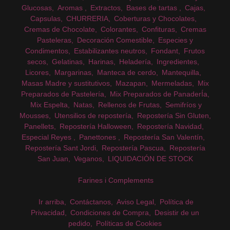
Glucosas
Aromas
Extractos
Bases de tartas
Cajas
Capsulas
CHURRERIA
Coberturas y Chocolates
Cremas de Chocolate
Colorantes
Confituras
Cremas
Pasteleras
Decoración Comestible
Especies y
Condimentos
Estabilizantes neutros
Fondant
Frutos
secos
Gelatinas
Harinas
Heladería
Ingredientes
Licores
Margarinas
Manteca de cerdo
Mantequilla
Masas Madre y sustitutivos
Mazapan
Mermeladas
Mix
Preparados de Pastelería
Mix Preparados de PanaderÍa
Mix Espelta
Natas
Rellenos de Frutas
Semifríos y
Mousses
Utensilios de repostería
Repostería Sin Gluten
Panellets
Repostería Halloween
Repostería Navidad
Especial Reyes
Panettones
Repostería San Valentín
Repostería Sant Jordi
Repostería Pascua
Repostería
San Juan
Veganos
LIQUIDACIÓN DE STOCK
Farines i Complements
Ir arriba
Contáctanos
Aviso Legal
Política de
Privacidad
Condiciones de Compra
Desistir de un
pedido
Políticas de Cookies