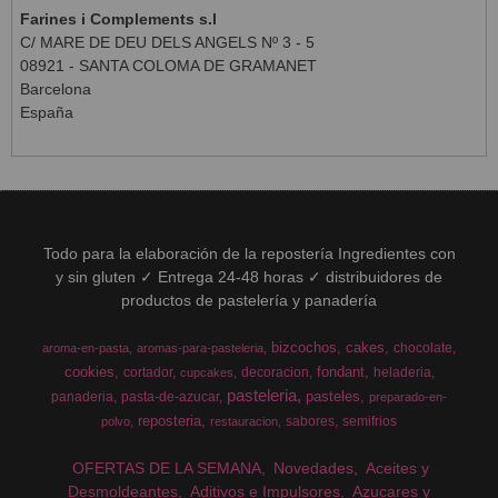
Farines i Complements s.l
C/ MARE DE DEU DELS ANGELS Nº 3 - 5
08921 - SANTA COLOMA DE GRAMANET
Barcelona
España
Todo para la elaboración de la repostería Ingredientes con
y sin gluten ✓ Entrega 24-48 horas ✓ distribuidores de
productos de pastelería y panadería
bizcochos
cakes
chocolate
aroma-en-pasta
aromas-para-pasteleria
cookies
fondant
cortador
decoracion
heladeria
cupcakes
pasteleria
pasteles
panaderia
pasta-de-azucar
preparado-en-
reposteria
sabores
semifrios
polvo
restauracion
OFERTAS DE LA SEMANA
Novedades
Aceites y
Desmoldeantes
Aditivos e Impulsores
Azucares y