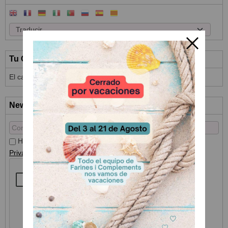
Tu Carrito (0)
El carrito de la compra está vacío
Newsletter
He leído y acepto el
Tratamiento de datos
y la
Política de
Privacidad