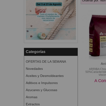
Ordenar por:
Nom
Categorías
OFERTAS DE LA SEMANA
Arr
Novedades
ARRIBA Choc
50%Característ
viscos
Aceites y Desmoldeantes
A Con
Aditivos e Impulsores
Azucares y Glucosas
Aromas
Extractos