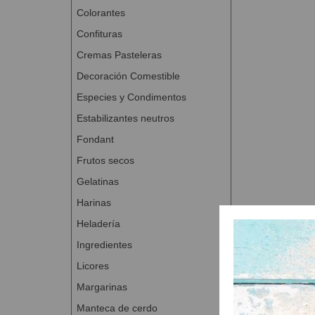
Colorantes
Confituras
Cremas Pasteleras
Decoración Comestible
Especies y Condimentos
Estabilizantes neutros
Fondant
Frutos secos
Gelatinas
Harinas
Heladería
Ingredientes
Licores
Margarinas
Manteca de cerdo