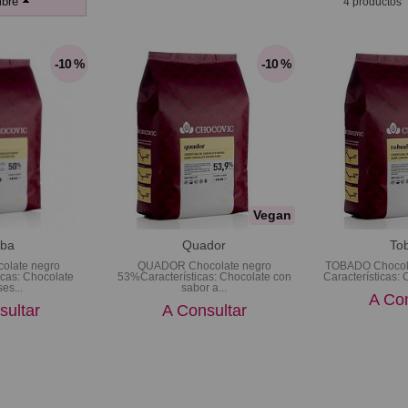
bre
4 productos
-10 %
-10 %
Vegan
iba
Quador
To
olate negro
QUADOR Chocolate negro
TOBADO Chocola
icas: Chocolate
53%Características: Chocolate con
Características: 
es...
sabor a...
A Con
sultar
A Consultar