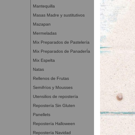
Mantequilla
Masas Madre y sustitutivos
Mazapan
Mermeladas
Mix Preparados de Pastelería
Mix Preparados de PanaderÍa
Mix Espelta
Natas
Rellenos de Frutas
Semifríos y Mousses
Utensilios de repostería
Repostería Sin Gluten
Panellets
Repostería Halloween
Repostería Navidad