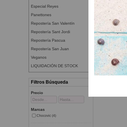
Especial Reyes
Panettones
Repostería San Valentín
Repostería Sant Jordi
Repostería Pascua
Repostería San Juan
Veganos
LIQUIDACIÓN DE STOCK
Filtros Búsqueda
Precio
Marcas
Chocovic (4)