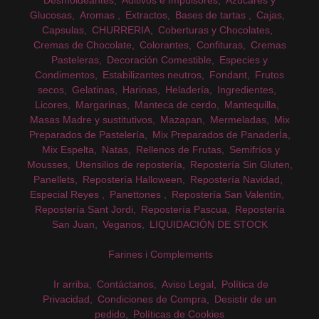
Glucosas
Aromas
Extractos
Bases de tartas
Cajas
Capsulas
CHURRERIA
Coberturas y Chocolates
Cremas de Chocolate
Colorantes
Confituras
Cremas
Pasteleras
Decoración Comestible
Especies y
Condimentos
Estabilizantes neutros
Fondant
Frutos
secos
Gelatinas
Harinas
Heladería
Ingredientes
Licores
Margarinas
Manteca de cerdo
Mantequilla
Masas Madre y sustitutivos
Mazapan
Mermeladas
Mix
Preparados de Pastelería
Mix Preparados de PanaderÍa
Mix Espelta
Natas
Rellenos de Frutas
Semifríos y
Mousses
Utensilios de repostería
Repostería Sin Gluten
Panellets
Repostería Halloween
Repostería Navidad
Especial Reyes
Panettones
Repostería San Valentín
Repostería Sant Jordi
Repostería Pascua
Repostería
San Juan
Veganos
LIQUIDACIÓN DE STOCK
Farines i Complements
Ir arriba
Contáctanos
Aviso Legal
Política de
Privacidad
Condiciones de Compra
Desistir de un
pedido
Políticas de Cookies