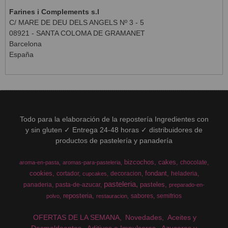
Farines i Complements s.l
C/ MARE DE DEU DELS ANGELS Nº 3 - 5
08921 - SANTA COLOMA DE GRAMANET
Barcelona
España
Todo para la elaboración de la repostería Ingredientes con
y sin gluten ✓ Entrega 24-48 horas ✓ distribuidores de
productos de pastelería y panadería
bizcochos
cakes
chocolate
aroma-en-pasta
aromas-para-pasteleria
cookies
fondant
cortador
decoracion
heladeria
cupcakes
pasteleria
pasteles
panaderia
pasta-de-azucar
preparado-en-
reposteria
sabores
semifrios
polvo
restauracion
OFERTAS DE LA SEMANA
Novedades
Aceites y
Desmoldeantes
Aditivos e Impulsores
Azucares y