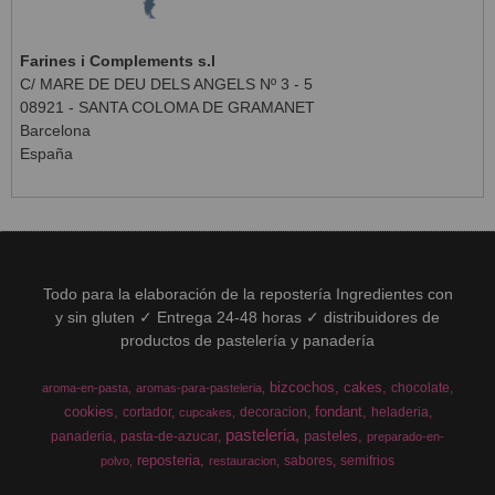
Farines i Complements s.l
C/ MARE DE DEU DELS ANGELS Nº 3 - 5
08921 - SANTA COLOMA DE GRAMANET
Barcelona
España
Todo para la elaboración de la repostería Ingredientes con
y sin gluten ✓ Entrega 24-48 horas ✓ distribuidores de
productos de pastelería y panadería
bizcochos
cakes
chocolate
aroma-en-pasta
aromas-para-pasteleria
cookies
fondant
cortador
decoracion
heladeria
cupcakes
pasteleria
pasteles
panaderia
pasta-de-azucar
preparado-en-
reposteria
sabores
semifrios
polvo
restauracion