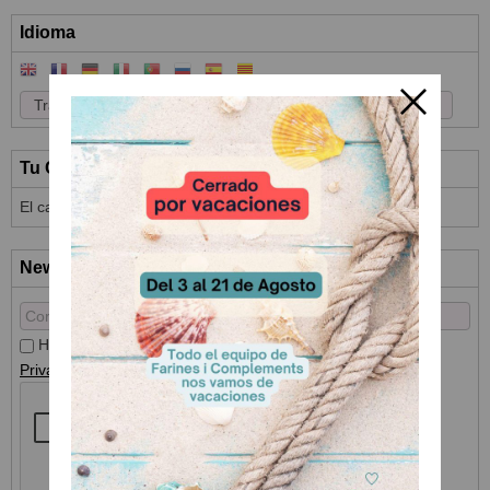
Idioma
Tu Carrito (0)
El carrito de la compra está vacío
Newsletter
He leído y acepto el
Tratamiento de datos
y la
Política de
Privacidad