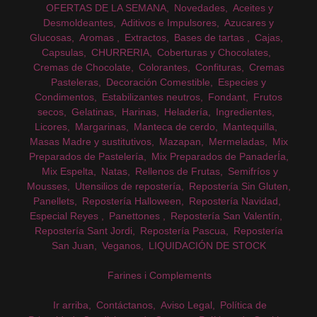
OFERTAS DE LA SEMANA
Novedades
Aceites y
Desmoldeantes
Aditivos e Impulsores
Azucares y
Glucosas
Aromas
Extractos
Bases de tartas
Cajas
Capsulas
CHURRERIA
Coberturas y Chocolates
Cremas de Chocolate
Colorantes
Confituras
Cremas
Pasteleras
Decoración Comestible
Especies y
Condimentos
Estabilizantes neutros
Fondant
Frutos
secos
Gelatinas
Harinas
Heladería
Ingredientes
Licores
Margarinas
Manteca de cerdo
Mantequilla
Masas Madre y sustitutivos
Mazapan
Mermeladas
Mix
Preparados de Pastelería
Mix Preparados de PanaderÍa
Mix Espelta
Natas
Rellenos de Frutas
Semifríos y
Mousses
Utensilios de repostería
Repostería Sin Gluten
Panellets
Repostería Halloween
Repostería Navidad
Especial Reyes
Panettones
Repostería San Valentín
Repostería Sant Jordi
Repostería Pascua
Repostería
San Juan
Veganos
LIQUIDACIÓN DE STOCK
Farines i Complements
Ir arriba
Contáctanos
Aviso Legal
Política de