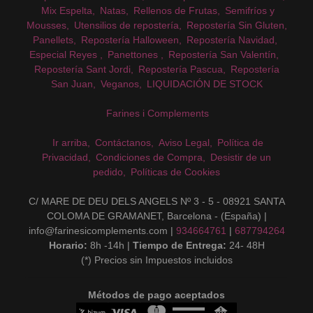
Mix Espelta
Natas
Rellenos de Frutas
Semifríos y
Mousses
Utensilios de repostería
Repostería Sin Gluten
Panellets
Repostería Halloween
Repostería Navidad
Especial Reyes
Panettones
Repostería San Valentín
Repostería Sant Jordi
Repostería Pascua
Repostería
San Juan
Veganos
LIQUIDACIÓN DE STOCK
Farines i Complements
Ir arriba
Contáctanos
Aviso Legal
Política de
Privacidad
Condiciones de Compra
Desistir de un
pedido
Políticas de Cookies
C/ MARE DE DEU DELS ANGELS Nº 3 - 5 - 08921 SANTA
COLOMA DE GRAMANET, Barcelona - (España) |
info@farinesicomplements.com |
934664761
|
687794264
Horario:
8h -14h |
Tiempo de Entrega:
24- 48H
(*) Precios sin Impuestos incluidos
Métodos de pago aceptados