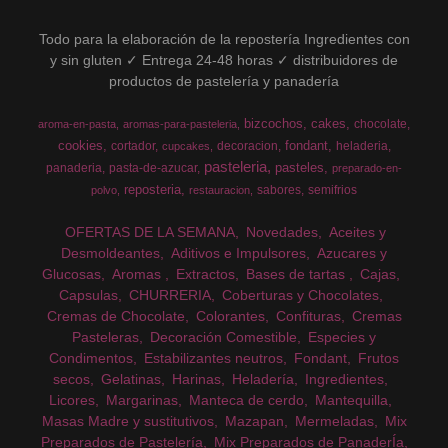
Todo para la elaboración de la repostería Ingredientes con
y sin gluten ✓ Entrega 24-48 horas ✓ distribuidores de
productos de pastelería y panadería
bizcochos
cakes
chocolate
aroma-en-pasta
aromas-para-pasteleria
cookies
fondant
cortador
decoracion
heladeria
cupcakes
pasteleria
pasteles
panaderia
pasta-de-azucar
preparado-en-
reposteria
sabores
semifrios
polvo
restauracion
OFERTAS DE LA SEMANA
Novedades
Aceites y
Desmoldeantes
Aditivos e Impulsores
Azucares y
Glucosas
Aromas
Extractos
Bases de tartas
Cajas
Capsulas
CHURRERIA
Coberturas y Chocolates
Cremas de Chocolate
Colorantes
Confituras
Cremas
Pasteleras
Decoración Comestible
Especies y
Condimentos
Estabilizantes neutros
Fondant
Frutos
secos
Gelatinas
Harinas
Heladería
Ingredientes
Licores
Margarinas
Manteca de cerdo
Mantequilla
Masas Madre y sustitutivos
Mazapan
Mermeladas
Mix
Preparados de Pastelería
Mix Preparados de PanaderÍa