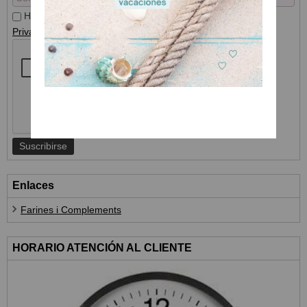
He leído y acepto el
Tratamiento de datos
y la
Política de
Privacidad
Enlaces
Farines i Complements
HORARIO ATENCIÓN AL CLIENTE