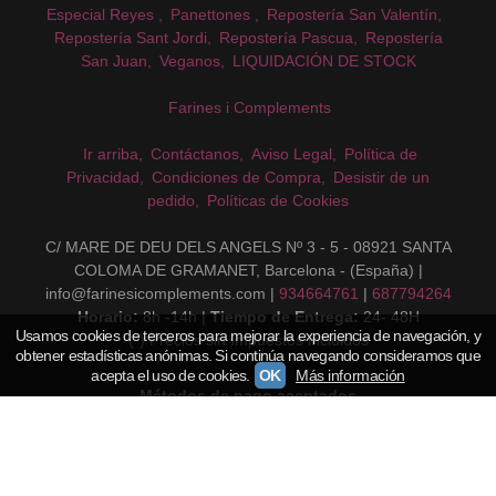
Especial Reyes
Panettones
Repostería San Valentín
Repostería Sant Jordi
Repostería Pascua
Repostería
San Juan
Veganos
LIQUIDACIÓN DE STOCK
Farines i Complements
Ir arriba
Contáctanos
Aviso Legal
Política de
Privacidad
Condiciones de Compra
Desistir de un
pedido
Políticas de Cookies
C/ MARE DE DEU DELS ANGELS Nº 3 - 5 - 08921 SANTA
COLOMA DE GRAMANET, Barcelona - (España) |
info@farinesicomplements.com |
934664761
|
687794264
Horario:
8h -14h |
Tiempo de Entrega:
24- 48H
Usamos cookies de terceros para mejorar la experiencia de navegación, y
(*) Precios sin Impuestos incluidos
obtener estadísticas anónimas. Si continúa navegando consideramos que
acepta el uso de cookies.
OK
Más información
Métodos de pago aceptados