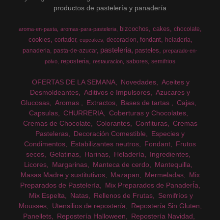
productos de pastelería y panadería
bizcochos
cakes
chocolate
aroma-en-pasta
aromas-para-pasteleria
cookies
fondant
cortador
decoracion
heladeria
cupcakes
pasteleria
pasteles
panaderia
pasta-de-azucar
preparado-en-
reposteria
sabores
semifrios
polvo
restauracion
OFERTAS DE LA SEMANA
Novedades
Aceites y
Desmoldeantes
Aditivos e Impulsores
Azucares y
Glucosas
Aromas
Extractos
Bases de tartas
Cajas
Capsulas
CHURRERIA
Coberturas y Chocolates
Cremas de Chocolate
Colorantes
Confituras
Cremas
Pasteleras
Decoración Comestible
Especies y
Condimentos
Estabilizantes neutros
Fondant
Frutos
secos
Gelatinas
Harinas
Heladería
Ingredientes
Licores
Margarinas
Manteca de cerdo
Mantequilla
Masas Madre y sustitutivos
Mazapan
Mermeladas
Mix
Preparados de Pastelería
Mix Preparados de PanaderÍa
Mix Espelta
Natas
Rellenos de Frutas
Semifríos y
Mousses
Utensilios de repostería
Repostería Sin Gluten
Panellets
Repostería Halloween
Repostería Navidad