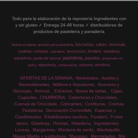
Todo para la elaboración de la repostería Ingredientes con
y sin gluten ✓ Entrega 24-48 horas ✓ distribuidores de
productos de pastelería y panadería
bizcochos
cakes
chocolate
aroma-en-pasta
aromas-para-pasteleria
cookies
fondant
cortador
decoracion
heladeria
cupcakes
pasteleria
pasteles
panaderia
pasta-de-azucar
preparado-en-
reposteria
sabores
semifrios
polvo
restauracion
OFERTAS DE LA SEMANA
Novedades
Aceites y
Desmoldeantes
Aditivos e Impulsores
Azucares y
Glucosas
Aromas
Extractos
Bases de tartas
Cajas
Capsulas
CHURRERIA
Coberturas y Chocolates
Cremas de Chocolate
Colorantes
Confituras
Cremas
Pasteleras
Decoración Comestible
Especies y
Condimentos
Estabilizantes neutros
Fondant
Frutos
secos
Gelatinas
Harinas
Heladería
Ingredientes
Licores
Margarinas
Manteca de cerdo
Mantequilla
Masas Madre y sustitutivos
Mazapan
Mermeladas
Mix