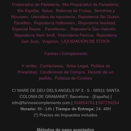
Preparados de Pastelería
Mix Preparados de PanaderÍa
Mix Espelta
Natas
Rellenos de Frutas
Semifríos y
Mousses
Utensilios de repostería
Repostería Sin Gluten
Panellets
Repostería Halloween
Repostería Navidad
Especial Reyes
Panettones
Repostería San Valentín
Repostería Sant Jordi
Repostería Pascua
Repostería
San Juan
Veganos
LIQUIDACIÓN DE STOCK
Farines i Complements
Ir arriba
Contáctanos
Aviso Legal
Política de
Privacidad
Condiciones de Compra
Desistir de un
pedido
Políticas de Cookies
C/ MARE DE DEU DELS ANGELS Nº 3 - 5 - 08921 SANTA
COLOMA DE GRAMANET, Barcelona - (España) |
info@farinesicomplements.com |
934664761
|
687794264
Horario:
8h -14h |
Tiempo de Entrega:
24- 48H
(*) Precios sin Impuestos incluidos
Métodos de pago aceptados