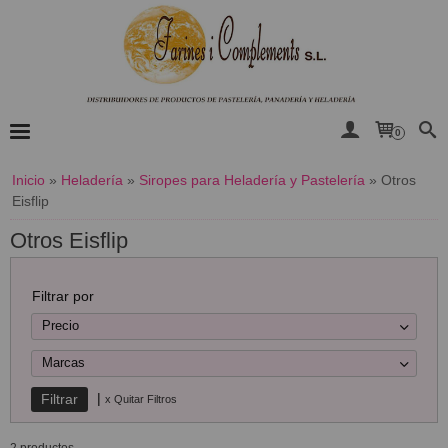
0
Inicio
»
Heladería
»
Siropes para Heladería y Pastelería
»
Otros
Eisflip
Otros Eisflip
Filtrar por
Precio
Marcas
|
x Quitar Filtros