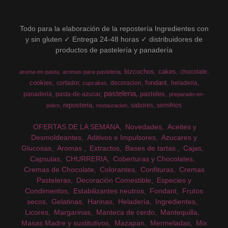
Todo para la elaboración de la repostería Ingredientes con
y sin gluten ✓ Entrega 24-48 horas ✓ distribuidores de
productos de pastelería y panadería
bizcochos
cakes
chocolate
aroma-en-pasta
aromas-para-pasteleria
cookies
fondant
cortador
decoracion
heladeria
cupcakes
pasteleria
pasteles
panaderia
pasta-de-azucar
preparado-en-
reposteria
sabores
semifrios
polvo
restauracion
OFERTAS DE LA SEMANA
Novedades
Aceites y
Desmoldeantes
Aditivos e Impulsores
Azucares y
Glucosas
Aromas
Extractos
Bases de tartas
Cajas
Capsulas
CHURRERIA
Coberturas y Chocolates
Cremas de Chocolate
Colorantes
Confituras
Cremas
Pasteleras
Decoración Comestible
Especies y
Condimentos
Estabilizantes neutros
Fondant
Frutos
secos
Gelatinas
Harinas
Heladería
Ingredientes
Licores
Margarinas
Manteca de cerdo
Mantequilla
Masas Madre y sustitutivos
Mazapan
Mermeladas
Mix