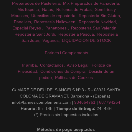
Preparados de Pastelería
Mix Preparados de PanaderÍa
Mix Espelta
Natas
Rellenos de Frutas
Semifríos y
Mousses
Utensilios de repostería
Repostería Sin Gluten
Panellets
Repostería Halloween
Repostería Navidad
Especial Reyes
Panettones
Repostería San Valentín
Repostería Sant Jordi
Repostería Pascua
Repostería
San Juan
Veganos
LIQUIDACIÓN DE STOCK
Farines i Complements
Ir arriba
Contáctanos
Aviso Legal
Política de
Privacidad
Condiciones de Compra
Desistir de un
pedido
Políticas de Cookies
C/ MARE DE DEU DELS ANGELS Nº 3 - 5 - 08921 SANTA
COLOMA DE GRAMANET, Barcelona - (España) |
info@farinesicomplements.com |
934664761
|
687794264
Horario:
8h -14h |
Tiempo de Entrega:
24- 48H
(*) Precios sin Impuestos incluidos
Métodos de pago aceptados