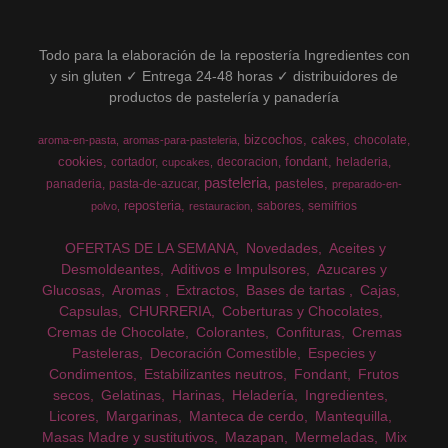
Todo para la elaboración de la repostería Ingredientes con
y sin gluten ✓ Entrega 24-48 horas ✓ distribuidores de
productos de pastelería y panadería
bizcochos
cakes
chocolate
aroma-en-pasta
aromas-para-pasteleria
cookies
fondant
cortador
decoracion
heladeria
cupcakes
pasteleria
pasteles
panaderia
pasta-de-azucar
preparado-en-
reposteria
sabores
semifrios
polvo
restauracion
OFERTAS DE LA SEMANA
Novedades
Aceites y
Desmoldeantes
Aditivos e Impulsores
Azucares y
Glucosas
Aromas
Extractos
Bases de tartas
Cajas
Capsulas
CHURRERIA
Coberturas y Chocolates
Cremas de Chocolate
Colorantes
Confituras
Cremas
Pasteleras
Decoración Comestible
Especies y
Condimentos
Estabilizantes neutros
Fondant
Frutos
secos
Gelatinas
Harinas
Heladería
Ingredientes
Licores
Margarinas
Manteca de cerdo
Mantequilla
Masas Madre y sustitutivos
Mazapan
Mermeladas
Mix