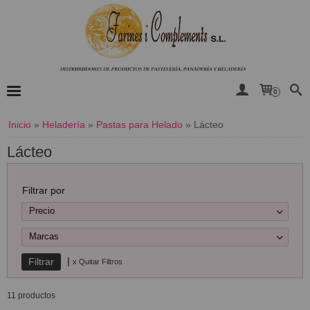
0
Inicio
»
Heladería
»
Pastas para Helado
»
Lácteo
Lácteo
Filtrar por
Precio
Marcas
|
x Quitar Filtros
11 productos