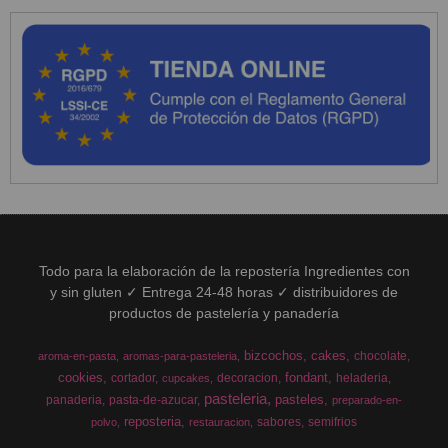
Todo para la elaboración de la repostería Ingredientes con
y sin gluten ✓ Entrega 24-48 horas ✓ distribuidores de
productos de pastelería y panadería
bizcochos
cakes
chocolate
aroma-en-pasta
aromas-para-pasteleria
cookies
fondant
cortador
decoracion
heladeria
cupcakes
pasteleria
pasteles
panaderia
pasta-de-azucar
preparado-en-
reposteria
sabores
semifrios
polvo
restauracion