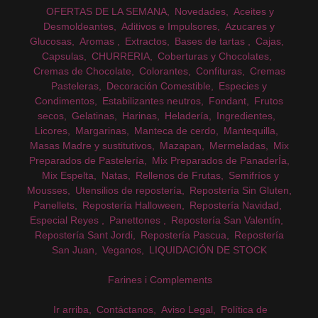
OFERTAS DE LA SEMANA
Novedades
Aceites y
Desmoldeantes
Aditivos e Impulsores
Azucares y
Glucosas
Aromas
Extractos
Bases de tartas
Cajas
Capsulas
CHURRERIA
Coberturas y Chocolates
Cremas de Chocolate
Colorantes
Confituras
Cremas
Pasteleras
Decoración Comestible
Especies y
Condimentos
Estabilizantes neutros
Fondant
Frutos
secos
Gelatinas
Harinas
Heladería
Ingredientes
Licores
Margarinas
Manteca de cerdo
Mantequilla
Masas Madre y sustitutivos
Mazapan
Mermeladas
Mix
Preparados de Pastelería
Mix Preparados de PanaderÍa
Mix Espelta
Natas
Rellenos de Frutas
Semifríos y
Mousses
Utensilios de repostería
Repostería Sin Gluten
Panellets
Repostería Halloween
Repostería Navidad
Especial Reyes
Panettones
Repostería San Valentín
Repostería Sant Jordi
Repostería Pascua
Repostería
San Juan
Veganos
LIQUIDACIÓN DE STOCK
Farines i Complements
Ir arriba
Contáctanos
Aviso Legal
Política de