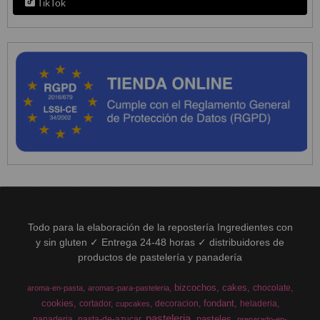
TikTok
Todo para la elaboración de la repostería Ingredientes con
y sin gluten ✓ Entrega 24-48 horas ✓ distribuidores de
productos de pastelería y panadería
bizcochos
cakes
chocolate
aroma-en-pasta
aromas-para-pasteleria
cookies
fondant
cortador
decoracion
heladeria
cupcakes
pasteleria
pasteles
panaderia
pasta-de-azucar
preparado-en-