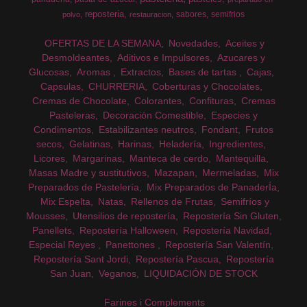
reposteria
sabores
semifrios
polvo
restauracion
OFERTAS DE LA SEMANA
Novedades
Aceites y
Desmoldeantes
Aditivos e Impulsores
Azucares y
Glucosas
Aromas
Extractos
Bases de tartas
Cajas
Capsulas
CHURRERIA
Coberturas y Chocolates
Cremas de Chocolate
Colorantes
Confituras
Cremas
Pasteleras
Decoración Comestible
Especies y
Condimentos
Estabilizantes neutros
Fondant
Frutos
secos
Gelatinas
Harinas
Heladería
Ingredientes
Licores
Margarinas
Manteca de cerdo
Mantequilla
Masas Madre y sustitutivos
Mazapan
Mermeladas
Mix
Preparados de Pastelería
Mix Preparados de PanaderÍa
Mix Espelta
Natas
Rellenos de Frutas
Semifríos y
Mousses
Utensilios de repostería
Repostería Sin Gluten
Panellets
Repostería Halloween
Repostería Navidad
Especial Reyes
Panettones
Repostería San Valentín
Repostería Sant Jordi
Repostería Pascua
Repostería
San Juan
Veganos
LIQUIDACIÓN DE STOCK
Farines i Complements