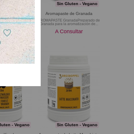
Sin Gluten - Vegano
uta de la pasión
frutado y ácido,...
Aromapaste de Granada
sultar
AROMAPASTE GranadaPreparado de
Granada para la aromatización de...
A Consultar
luten - Vegano
Sin Gluten - Vegano