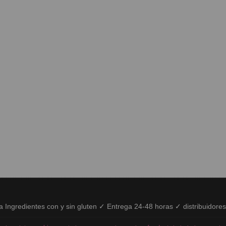
ía Ingredientes con y sin gluten ✓ Entrega 24-48 horas ✓ distribuidore