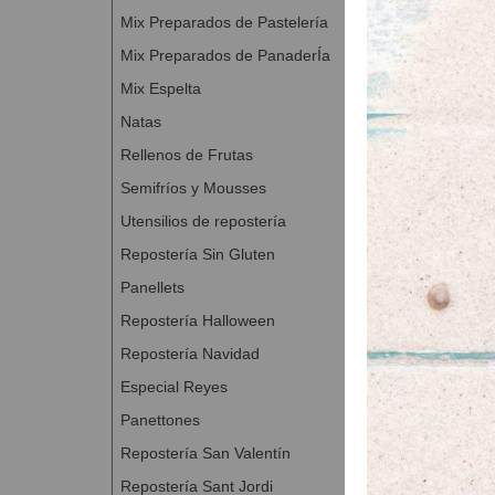
Mix Preparados de Pastelería
Mix Preparados de PanaderÍa
Sin Gl
Mix Espelta
Aromapaste 
Natas
AROMAPASTE Car
de caramelo para
de.
Rellenos de Frutas
A Con
Semifríos y Mousses
Utensilios de repostería
Repostería Sin Gluten
Panellets
Repostería Halloween
Repostería Navidad
Especial Reyes
Panettones
Repostería San Valentín
Repostería Sant Jordi