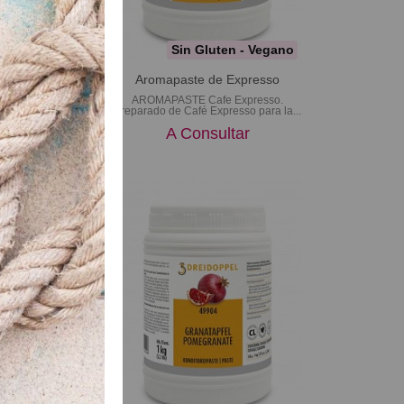
luten - Vegano
Sin Gluten - Vegano
 Crema de menta
Aromapaste de Expresso
ma de MentaPasta
AROMAPASTE Cafe Expresso.
de menta con
Preparado de Café Expresso para la...
rescante...
A Consultar
sultar
luten - Vegano
e Fruta de la
sión