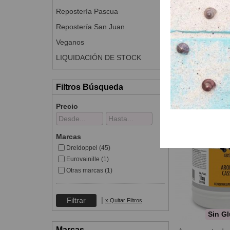
Sin Gl
Repostería Pascua
Aromapaste 
Repostería San Juan
AROMAPASTE
Preparado de fr
Veganos
aromatiz
LIQUIDACIÓN DE STOCK
A Con
Filtros Búsqueda
Precio
Marcas
Dreidoppel (45)
Eurovainille (1)
Otras marcas (1)
|
x Quitar Filtros
Sin Gl
Marcas