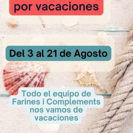
uten - Vegano
Sin Gluten - Vegano
Sin G
de Caramelo
Aromapaste de Cereza
Aromapaste de
amelo Preparado
AROMAPASTE CerezaPreparado de
AROMAPASTE Cre
 la aromatización
Cereza para la aromatización de...
de Crema 
..
licorRef
A Consultar
sultar
A Con
Sin G
Aromapaste d
pa