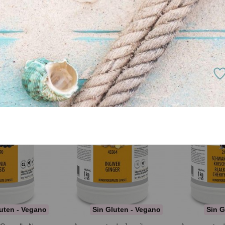
uten - Vegano
Sin Gluten - Vegano
AROMAPASTE Fr
Auténtico sabor a
de Frambuesa
Aromapaste de Fresa
A Con
 Frambuesa.
AROMAPASTE Fresa Pasta de Fresa
ambuesa para la
con pulpa Aroma y sabor a fresa...
ación...
A Consultar
sultar
uten - Vegano
Sin Gluten - Vegano
Sin G