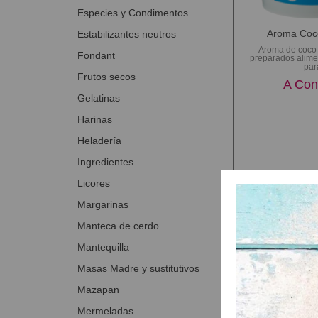
Especies y Condimentos
Aroma Coc
Estabilizantes neutros
Aroma de coco
Fondant
preparados alime
para
Frutos secos
A Con
Gelatinas
Harinas
Heladería
Ingredientes
Licores
Margarinas
Manteca de cerdo
Mantequilla
Masas Madre y sustitutivos
Mazapan
Mermeladas