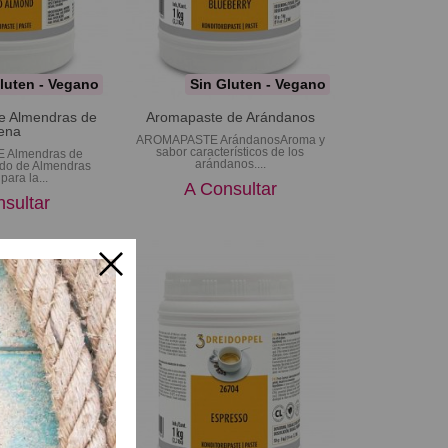
luten - Vegano
Sin Gluten - Vegano
e Almendras de
Aromapaste de Arándanos
ena
AROMAPASTE ArándanosAroma y
sabor característicos de los
Almendras de
arándanos....
ado de Almendras
para la...
A Consultar
sultar