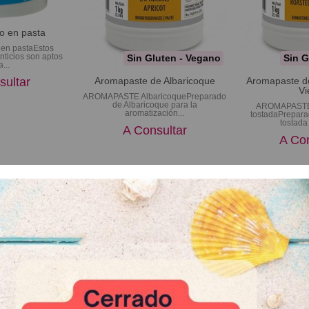
o en pasta
 en pastaEstos
nticios son aptos
Sin Gluten - Vegano
Sin G
...
sultar
Aromapaste de Albaricoque
Aromapaste d
Vi
AROMAPASTE AlbaricoquePreparado
de Albaricoque para la
AROMAPASTE 
aromatización...
tostadaPrepar
tostada 
A Consultar
A Con