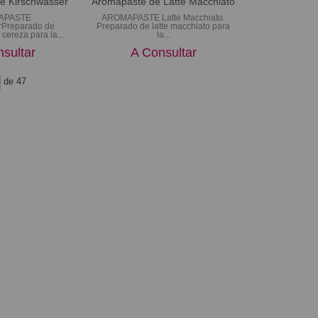
e Kirschwasser
Aromapaste de Latte Macchiato
APASTE
AROMAPASTE Latte Macchiato.
rPreparado de
Preparado de latte macchiato para
cereza para la...
la...
sultar
A Consultar
de 47