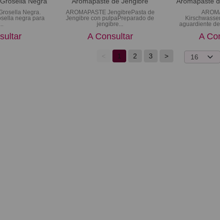
Grosella Negra
Aromapaste de Jengibre
Aromapaste d
osella Negra.
AROMAPASTE JengibrePasta de
AROM
sella negra para
Jengibre con pulpaPreparado de
Kirschwasse
..
jengibre...
aguardiente de 
sultar
A Consultar
A Con
<
1
2
3
>