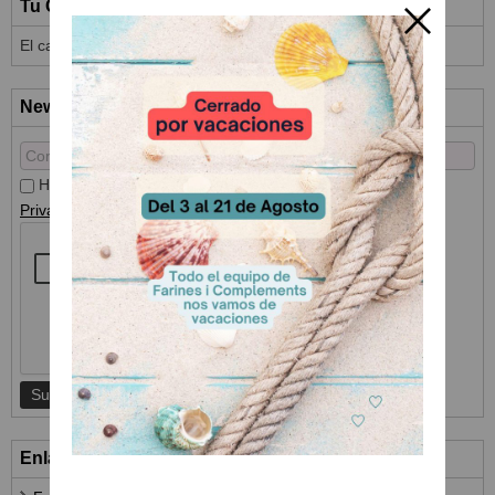
Tu Carrito (0)
El carrito de la compra está vacío
Newsletter
He leído y acepto el
Tratamiento de datos
y la
Política de
Privacidad
Enlaces