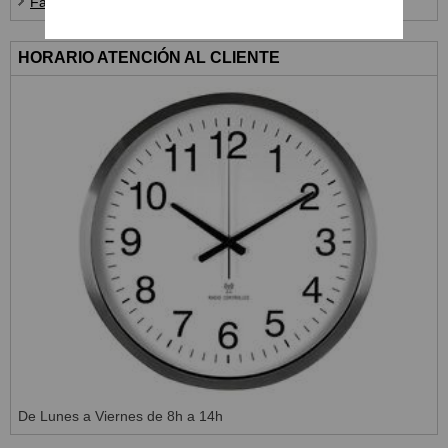
Farines i Complements
HORARIO ATENCIÓN AL CLIENTE
De Lunes a Viernes de 8h a 14h