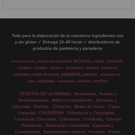
Todo para la elaboración de la repostería Ingredientes con
y sin gluten ✓ Entrega 24-48 horas ✓ distribuidores de
productos de pastelería y panadería
bizcochos
cakes
chocolate
aroma-en-pasta
aromas-para-pasteleria
cookies
fondant
cortador
decoracion
heladeria
cupcakes
pasteleria
pasteles
panaderia
pasta-de-azucar
preparado-en-
reposteria
sabores
semifrios
polvo
restauracion
OFERTAS DE LA SEMANA
Novedades
Aceites y
Desmoldeantes
Aditivos e Impulsores
Azucares y
Glucosas
Aromas
Extractos
Bases de tartas
Cajas
Capsulas
CHURRERIA
Coberturas y Chocolates
Cremas de Chocolate
Colorantes
Confituras
Cremas
Pasteleras
Decoración Comestible
Especies y
Condimentos
Estabilizantes neutros
Fondant
Frutos