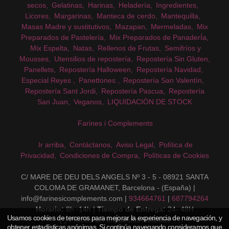
secos
Gelatinas
Harinas
Heladería
Ingredientes
Licores
Margarinas
Manteca de cerdo
Mantequilla
Masas Madre y sustitutivos
Mazapan
Mermeladas
Mix
Preparados de Pastelería
Mix Preparados de PanaderÍa
Mix Espelta
Natas
Rellenos de Frutas
Semifríos y
Mousses
Utensilios de repostería
Repostería Sin Gluten
Panellets
Repostería Halloween
Repostería Navidad
Especial Reyes
Panettones
Repostería San Valentín
Repostería Sant Jordi
Repostería Pascua
Repostería
San Juan
Veganos
LIQUIDACIÓN DE STOCK
Farines i Complements
Ir arriba
Contáctanos
Aviso Legal
Política de
Privacidad
Condiciones de Compra
Políticas de Cookies
C/ MARE DE DEU DELS ANGELS Nº 3 - 5 - 08921 SANTA
COLOMA DE GRAMANET, Barcelona - (España) |
info@farinesicomplements.com |
934664761
|
687794264
Horario:
8h -14h |
Tiempo de Entrega:
24- 48H
Usamos cookies de terceros para mejorar la experiencia de navegación, y
(*) Precios sin Impuestos incluidos
obtener estadísticas anónimas. Si continúa navegando consideramos que