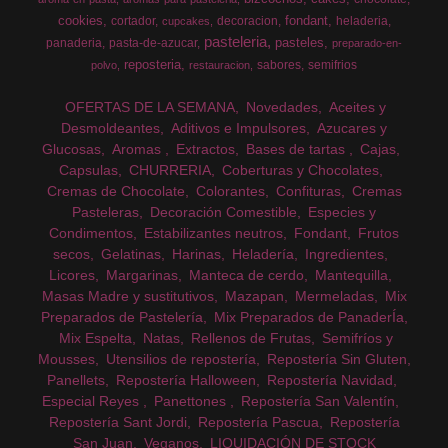
cookies
fondant
cortador
decoracion
heladeria
cupcakes
pasteleria
pasteles
panaderia
pasta-de-azucar
preparado-en-
reposteria
sabores
semifrios
polvo
restauracion
OFERTAS DE LA SEMANA
Novedades
Aceites y
Desmoldeantes
Aditivos e Impulsores
Azucares y
Glucosas
Aromas
Extractos
Bases de tartas
Cajas
Capsulas
CHURRERIA
Coberturas y Chocolates
Cremas de Chocolate
Colorantes
Confituras
Cremas
Pasteleras
Decoración Comestible
Especies y
Condimentos
Estabilizantes neutros
Fondant
Frutos
secos
Gelatinas
Harinas
Heladería
Ingredientes
Licores
Margarinas
Manteca de cerdo
Mantequilla
Masas Madre y sustitutivos
Mazapan
Mermeladas
Mix
Preparados de Pastelería
Mix Preparados de PanaderÍa
Mix Espelta
Natas
Rellenos de Frutas
Semifríos y
Mousses
Utensilios de repostería
Repostería Sin Gluten
Panellets
Repostería Halloween
Repostería Navidad
Especial Reyes
Panettones
Repostería San Valentín
Repostería Sant Jordi
Repostería Pascua
Repostería
San Juan
Veganos
LIQUIDACIÓN DE STOCK