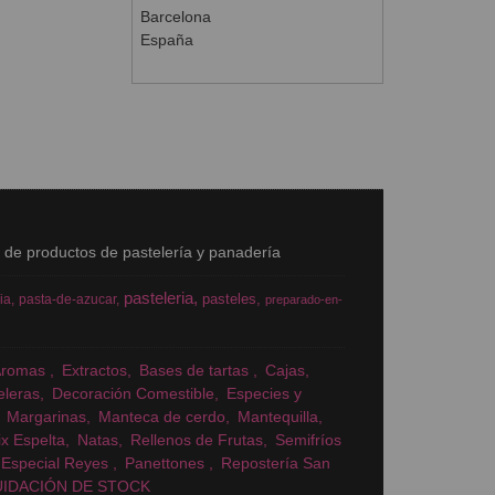
Barcelona
España
s de productos de pastelería y panadería
pasteleria
pasteles
ia
pasta-de-azucar
preparado-en-
Aromas
Extractos
Bases de tartas
Cajas
eleras
Decoración Comestible
Especies y
Margarinas
Manteca de cerdo
Mantequilla
x Espelta
Natas
Rellenos de Frutas
Semifríos
Especial Reyes
Panettones
Repostería San
UIDACIÓN DE STOCK