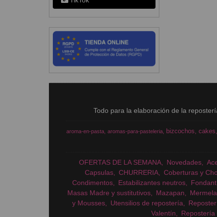
TikTok
Todo para la elaboración de la reposter
bizcochos
cakes
aroma-en-pasta
aromas-para-pasteleria
OFERTAS DE LA SEMANA
Novedades
Ac
Capsulas
CHURRERIA
Coberturas y Cho
Condimentos
Estabilizantes neutros
Fondant
Masas Madre y sustitutivos
Mazapan
Mermela
y Mousses
Utensilios de repostería
Reposter
Valentín
Repostería 