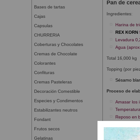
Pan de cere
Bases de tartas
Ingredientes:
Cajas
Harina de tr
Capsulas
REX KORN
CHURRERIA
Levadura 0,
Coberturas y Chocolates
Agua (aprox
Cremas de Chocolate
Total 16,000 kg
Colorantes
Topping (por pie
Confituras
Sésamo bla
Cremas Pasteleras
Proceso de ela
Decoración Comestible
Especies y Condimentos
Amasar los i
Temperatura
Estabilizantes neutros
Reposo en b
Fondant
Dividir y bo
Frutos secos
Reposo tras
Gelatinas
Formar piez