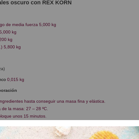
ales oscuro
con REX KORN
igo de media fuerza 5,000 kg
5,000 kg
200 kg
.) 5,800 kg
za)
nco
0,015 kg
boración
ngredientes hasta conseguir una masa fina y elástica.
 de la masa: 27 – 28 ºC.
loque unos 15 minutos.
lear piezas de 0,450 kg.
 bolear unos 35 minutos.
as cortas y anchas.