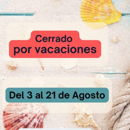
 rebozar con sésamo blanco.
urante unos 60 – 70 minutos en cámara de fermentación a 30 ºC y 75
trada a 230 – 240 ºC (con vapor), bajando a 210 ºC durante 45 minuto
 10 minutos antes de finalizar la cocción.
NUTRICIONAL
n contienen de media:
́tico: 1314 kJ (314 kcal)
 g
s saturadas: 1,8 g
carbono: 41,1 g
s azúcares: 2,9 g
taria: 6,0 g
3,2 g