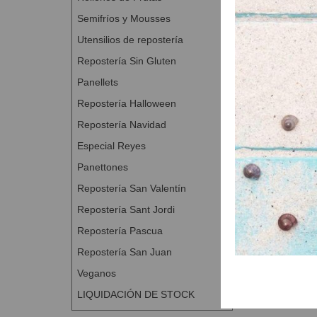
Semifríos y Mousses
Utensilios de repostería
Repostería Sin Gluten
Panellets
Repostería Halloween
Repostería Navidad
Especial Reyes
Panettones
Repostería San Valentín
Repostería Sant Jordi
Repostería Pascua
Repostería San Juan
Veganos
LIQUIDACIÓN DE STOCK