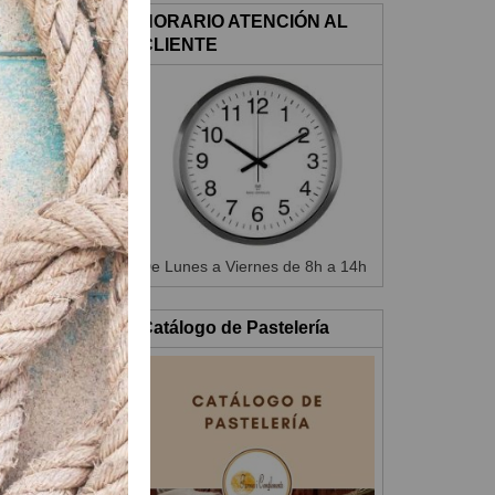
HORARIO ATENCIÓN AL
CLIENTE
% H.R.
s.
De Lunes a Viernes de 8h a 14h
Catálogo de Pastelería