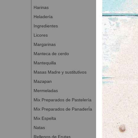
Humedecer y
Harinas
Fermentar d
Heladería
Cocer de en
Ingredientes
Abrir el tiro
Licores
INFORMACIÓN 
Margarinas
100 g de pa
Manteca de cerdo
Valor energe
Mantequilla
Grasas: 9,2
Masas Madre y sustitutivos
de las cuale
Hidratos de 
Mazapan
de los cuale
Mermeladas
Fibra alimen
Mix Preparados de Pastelería
Proteínas: 1
Mix Preparados de PanaderÍa
Sal: 1,3 g
Mix Espelta
Natas
Rellenos de Frutas