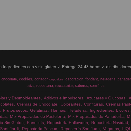
ía Ingredientes con y sin gluten ✓ Entrega 24-48 horas ✓ distribuidore
cookies
fondant
chocolate
cortador
decoracion
heladeria
panader
cupcakes
reposteria
sabores
semifrios
polvo
restauracion
eites y Desmoldeantes
Aditivos e Impulsores
Azucares y Glucosas
colates
Cremas de Chocolate
Colorantes
Confituras
Cremas Past
Frutos secos
Gelatinas
Harinas
Heladería
Ingredientes
Licores
das
Mix Preparados de Pastelería
Mix Preparados de PanaderÍa
Mi
ía Sin Gluten
Panellets
Repostería Halloween
Repostería Navidad
Sant Jordi
Repostería Pascua
Repostería San Juan
Veganos
LIQ