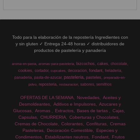
Todo para la elaboración de la repostería Ingredientes con
y sin gluten ✓ Entrega 24-48 horas ✓ distribuidores de
productos de pastelería y panadería
bizcochos
cakes
chocolate
aroma-en-pasta
aromas-para-pasteleria
cookies
fondant
cortador
decoracion
heladeria
cupcakes
pasteleria
pasteles
panaderia
pasta-de-azucar
preparado-en-
reposteria
sabores
semifrios
polvo
restauracion
OFERTAS DE LA SEMANA
Novedades
Aceites y
Desmoldeantes
Aditivos e Impulsores
Azucares y
Glucosas
Aromas
Extractos
Bases de tartas
Cajas
Capsulas
CHURRERIA
Coberturas y Chocolates
Cremas de Chocolate
Colorantes
Confituras
Cremas
Pasteleras
Decoración Comestible
Especies y
Condimentos
Estabilizantes neutros
Fondant
Frutos