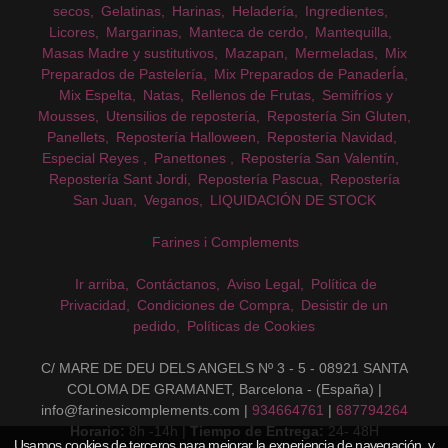
secos
Gelatinas
Harinas
Heladería
Ingredientes
Licores
Margarinas
Manteca de cerdo
Mantequilla
Masas Madre y sustitutivos
Mazapan
Mermeladas
Mix
Preparados de Pastelería
Mix Preparados de PanaderÍa
Mix Espelta
Natas
Rellenos de Frutas
Semifríos y
Mousses
Utensilios de repostería
Repostería Sin Gluten
Panellets
Repostería Halloween
Repostería Navidad
Especial Reyes
Panettones
Repostería San Valentín
Repostería Sant Jordi
Repostería Pascua
Repostería
San Juan
Veganos
LIQUIDACIÓN DE STOCK
Farines i Complements
Ir arriba
Contáctanos
Aviso Legal
Política de
Privacidad
Condiciones de Compra
Desistir de un
pedido
Políticas de Cookies
C/ MARE DE DEU DELS ANGELS Nº 3 - 5 - 08921 SANTA
COLOMA DE GRAMANET, Barcelona - (España) |
info@farinesicomplements.com |
934664761
|
687794264
Horario:
8h -14h |
Tiempo de Entrega:
24- 48H
Usamos cookies de terceros para mejorar la experiencia de navegación, y