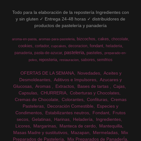
Todo para la elaboración de la repostería Ingredientes con
y sin gluten ✓ Entrega 24-48 horas ✓ distribuidores de
productos de pastelería y panadería
bizcochos
cakes
chocolate
aroma-en-pasta
aromas-para-pasteleria
cookies
fondant
cortador
decoracion
heladeria
cupcakes
pasteleria
pasteles
panaderia
pasta-de-azucar
preparado-en-
reposteria
sabores
semifrios
polvo
restauracion
OFERTAS DE LA SEMANA
Novedades
Aceites y
Desmoldeantes
Aditivos e Impulsores
Azucares y
Glucosas
Aromas
Extractos
Bases de tartas
Cajas
Capsulas
CHURRERIA
Coberturas y Chocolates
Cremas de Chocolate
Colorantes
Confituras
Cremas
Pasteleras
Decoración Comestible
Especies y
Condimentos
Estabilizantes neutros
Fondant
Frutos
secos
Gelatinas
Harinas
Heladería
Ingredientes
Licores
Margarinas
Manteca de cerdo
Mantequilla
Masas Madre y sustitutivos
Mazapan
Mermeladas
Mix
Preparados de Pastelería
Mix Preparados de PanaderÍa