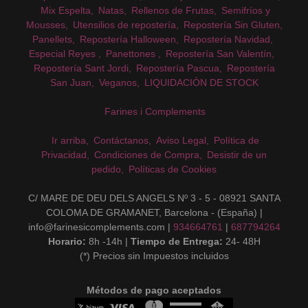
Mix Espelta
Natas
Rellenos de Frutas
Semifríos y
Mousses
Utensilios de repostería
Repostería Sin Gluten
Panellets
Repostería Halloween
Repostería Navidad
Especial Reyes
Panettones
Repostería San Valentín
Repostería Sant Jordi
Repostería Pascua
Repostería
San Juan
Veganos
LIQUIDACIÓN DE STOCK
Farines i Complements
Ir arriba
Contáctanos
Aviso Legal
Política de
Privacidad
Condiciones de Compra
Desistir de un
pedido
Políticas de Cookies
C/ MARE DE DEU DELS ANGELS Nº 3 - 5 - 08921 SANTA
COLOMA DE GRAMANET, Barcelona - (España) |
info@farinesicomplements.com |
934664761
|
687794264
Horario:
8h -14h |
Tiempo de Entrega:
24- 48H
(*) Precios sin Impuestos incluidos
Métodos de pago aceptados