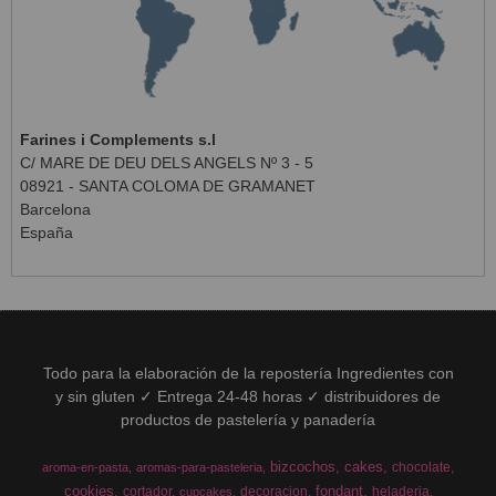
Farines i Complements s.l
C/ MARE DE DEU DELS ANGELS Nº 3 - 5
08921 - SANTA COLOMA DE GRAMANET
Barcelona
España
Todo para la elaboración de la repostería Ingredientes con
y sin gluten ✓ Entrega 24-48 horas ✓ distribuidores de
productos de pastelería y panadería
bizcochos
cakes
chocolate
aroma-en-pasta
aromas-para-pasteleria
cookies
fondant
cortador
decoracion
heladeria
cupcakes