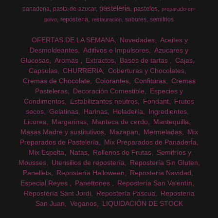
pasteleria
pasteles
panaderia
pasta-de-azucar
preparado-en-
reposteria
sabores
semifrios
polvo
restauracion
OFERTAS DE LA SEMANA
Novedades
Aceites y
Desmoldeantes
Aditivos e Impulsores
Azucares y
Glucosas
Aromas
Extractos
Bases de tartas
Cajas
Capsulas
CHURRERIA
Coberturas y Chocolates
Cremas de Chocolate
Colorantes
Confituras
Cremas
Pasteleras
Decoración Comestible
Especies y
Condimentos
Estabilizantes neutros
Fondant
Frutos
secos
Gelatinas
Harinas
Heladería
Ingredientes
Licores
Margarinas
Manteca de cerdo
Mantequilla
Masas Madre y sustitutivos
Mazapan
Mermeladas
Mix
Preparados de Pastelería
Mix Preparados de PanaderÍa
Mix Espelta
Natas
Rellenos de Frutas
Semifríos y
Mousses
Utensilios de repostería
Repostería Sin Gluten
Panellets
Repostería Halloween
Repostería Navidad
Especial Reyes
Panettones
Repostería San Valentín
Repostería Sant Jordi
Repostería Pascua
Repostería
San Juan
Veganos
LIQUIDACIÓN DE STOCK