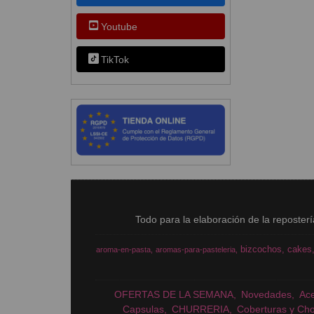
Youtube
TikTok
Todo para la elaboración de la reposter
bizcochos
cakes
aroma-en-pasta
aromas-para-pasteleria
OFERTAS DE LA SEMANA
Novedades
Ac
Capsulas
CHURRERIA
Coberturas y Cho