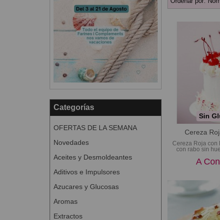
Ordenar por:
Nom
Categorías
Sin Gl
OFERTAS DE LA SEMANA
Cereza Roj
Novedades
Cereza Roja con
con rabo sin hue
Aceites y Desmoldeantes
A Con
Aditivos e Impulsores
Azucares y Glucosas
Aromas
Extractos