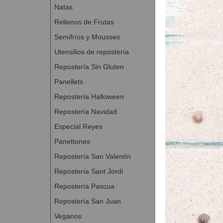
Natas
Rellenos de Frutas
Semifríos y Mousses
Utensilios de repostería
Repostería Sin Gluten
Panellets
Repostería Halloween
Repostería Navidad
Especial Reyes
Panettones
Repostería San Valentín
Repostería Sant Jordi
Repostería Pascua
Repostería San Juan
Veganos