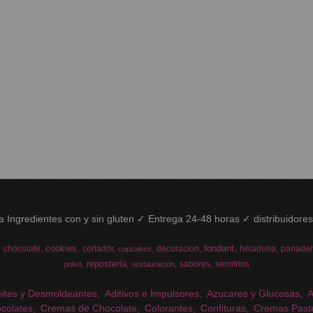
ía Ingredientes con y sin gluten ✓ Entrega 24-48 horas ✓ distribuidore
cookies
fondant
chocolate
cortador
decoracion
heladeria
panader
cupcakes
reposteria
sabores
semifrios
polvo
restauracion
eites y Desmoldeantes
Aditivos e Impulsores
Azucares y Glucosas
colates
Cremas de Chocolate
Colorantes
Confituras
Cremas Past