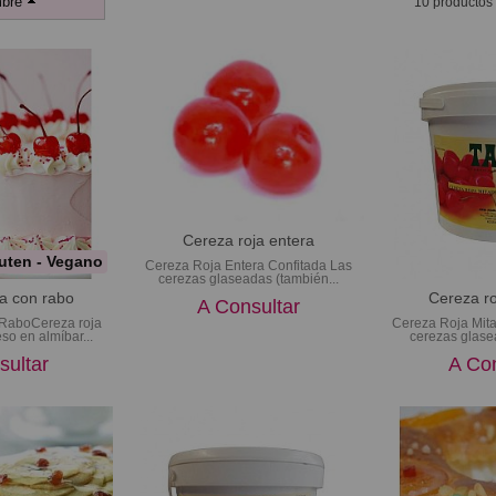
bre
10 productos
Cereza roja entera
uten - Vegano
Cereza Roja Entera Confitada Las
cerezas glaseadas (también...
a con rabo
Cereza ro
A Consultar
 RaboCereza roja
Cereza Roja Mit
so en almíbar...
cerezas glase
sultar
A Con