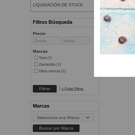
LIQUIDACIÓN DE STOCK
Filtros Búsqueda
Precio
Marcas
Taisi (7)
Zeelandia (1)
Otras marcas (2)
|
x Quitar Filtros
Marcas