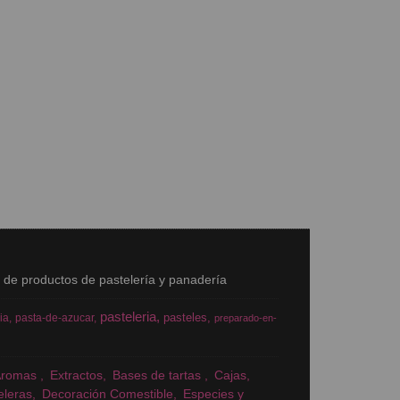
s de productos de pastelería y panadería
pasteleria
pasteles
ia
pasta-de-azucar
preparado-en-
Aromas
Extractos
Bases de tartas
Cajas
eleras
Decoración Comestible
Especies y