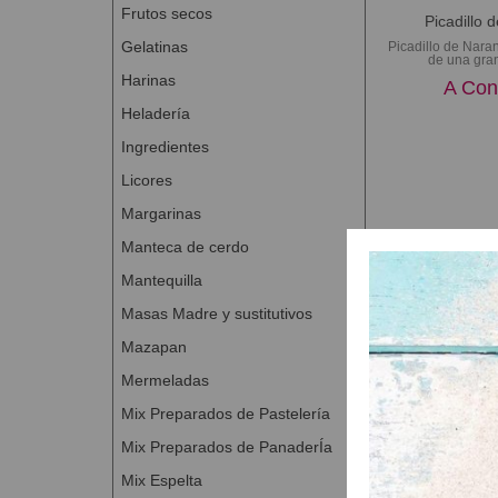
Frutos secos
Picadillo 
Gelatinas
Picadillo de Nara
de una gran
Harinas
A Con
Heladería
Ingredientes
Licores
Margarinas
Manteca de cerdo
Mantequilla
Masas Madre y sustitutivos
Mazapan
Mermeladas
Mix Preparados de Pastelería
Mix Preparados de PanaderÍa
Mix Espelta