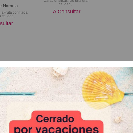
Características: De una gran
calidad,...
de Naranja
A Consultar
njaFruta confitada
 calidad,...
sultar