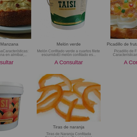
e Manzana
Melón verde
Picadillo de frut
aCaracterísticas:
Melón Confitado verde a cuartos filete
Picadillo de 
na en almíbar,...
escurridoEl melón confitado es...
Característica
sultar
A Consultar
A Con
Tiras de naranja
Tiras de Naranja Confitada