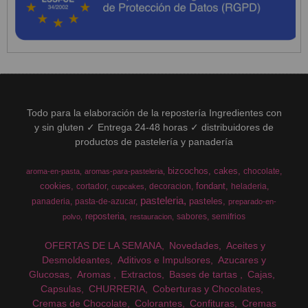
Todo para la elaboración de la repostería Ingredientes con
y sin gluten ✓ Entrega 24-48 horas ✓ distribuidores de
productos de pastelería y panadería
bizcochos
cakes
chocolate
aroma-en-pasta
aromas-para-pasteleria
cookies
fondant
cortador
decoracion
heladeria
cupcakes
pasteleria
pasteles
panaderia
pasta-de-azucar
preparado-en-
reposteria
sabores
semifrios
polvo
restauracion
OFERTAS DE LA SEMANA
Novedades
Aceites y
Desmoldeantes
Aditivos e Impulsores
Azucares y
Glucosas
Aromas
Extractos
Bases de tartas
Cajas
Capsulas
CHURRERIA
Coberturas y Chocolates
Cremas de Chocolate
Colorantes
Confituras
Cremas