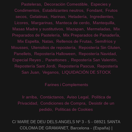
Pasteleras
Decoración Comestible
Especies y
Condimentos
Estabilizantes neutros
Fondant
Frutos
secos
Gelatinas
Harinas
Heladería
Ingredientes
Licores
Margarinas
Manteca de cerdo
Mantequilla
Masas Madre y sustitutivos
Mazapan
Mermeladas
Mix
Preparados de Pastelería
Mix Preparados de PanaderÍa
Mix Espelta
Natas
Rellenos de Frutas
Semifríos y
Mousses
Utensilios de repostería
Repostería Sin Gluten
Panellets
Repostería Halloween
Repostería Navidad
Especial Reyes
Panettones
Repostería San Valentín
Repostería Sant Jordi
Repostería Pascua
Repostería
San Juan
Veganos
LIQUIDACIÓN DE STOCK
Farines i Complements
Ir arriba
Contáctanos
Aviso Legal
Política de
Privacidad
Condiciones de Compra
Desistir de un
pedido
Políticas de Cookies
C/ MARE DE DEU DELS ANGELS Nº 3 - 5 - 08921 SANTA
COLOMA DE GRAMANET, Barcelona - (España) |