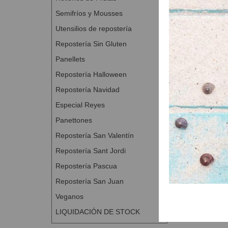
Semifríos y Mousses
Utensilios de repostería
Repostería Sin Gluten
Panellets
Repostería Halloween
Repostería Navidad
Especial Reyes
Panettones
Repostería San Valentín
Repostería Sant Jordi
Repostería Pascua
Repostería San Juan
Veganos
LIQUIDACIÓN DE STOCK