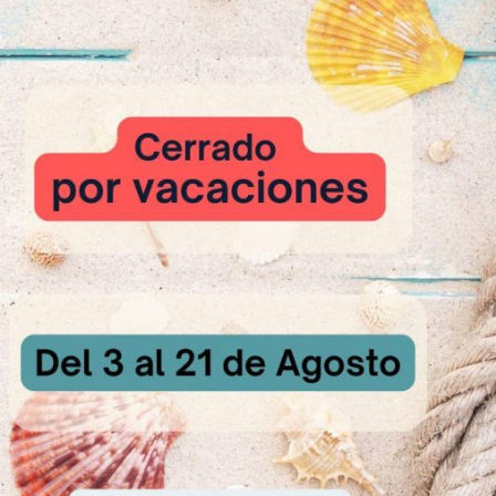
ingredientes en batidora con pala a velocidad lenta durante 3 minutos
na.
ligeramente con PASTA LATTE MACCHIATO.
lisar la masa en un molde rectangular de 60 x 20 cm y espolvorear con
ºC (con poco vapor) durante 45 – 50 minutos y dejar enfriar.
, espolvorear con azúcar glas y cortar porciones del tamaño deseado.