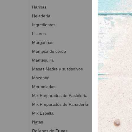
Mezclar los 
Harinas
una masa fi
Heladería
Marmolear 
Extender y a
Ingredientes
Cocer a 170 
Licores
Una vez frío
Margarinas
Manteca de cerdo
Mantequilla
Masas Madre y sustitutivos
Mazapan
Mermeladas
Mix Preparados de Pastelería
Mix Preparados de PanaderÍa
Mix Espelta
Natas
Rellenos de Frutas