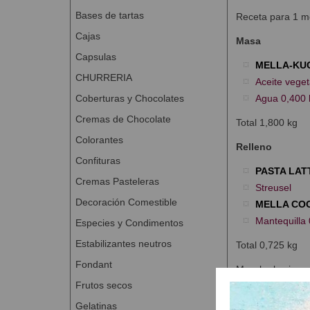
Bases de tartas
Receta para 1 m
Cajas
Masa
Capsulas
MELLA-KU
CHURRERIA
Aceite veget
Coberturas y Chocolates
Agua 0,400 
Cremas de Chocolate
Total 1,800 kg
Colorantes
Relleno
Confituras
PASTA LAT
Cremas Pasteleras
Streusel
Decoración Comestible
MELLA CO
Mantequilla 
Especies y Condimentos
Estabilizantes neutros
Total 0,725 kg
Fondant
Mezclar los ingr
Frutos secos
Proceso de ela
Gelatinas