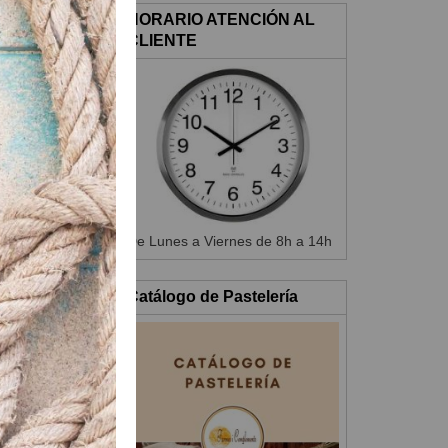
 hasta conseguir
HORARIO ATENCIÓN AL
CLIENTE
 el streusel.
De Lunes a Viernes de 8h a 14h
Catálogo de Pastelería