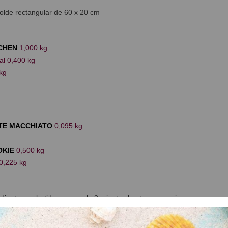
olde rectangular de 60 x 20 cm
CHEN
1,000 kg
al 0,400 kg
kg
TE MACCHIATO
0,095 kg
OKIE
0,500 kg
0,225 kg
edientes en batidora con pala 3 minutos hasta conseguir una masa gra
boración