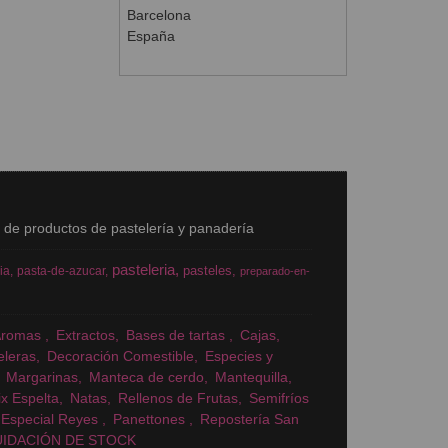
Barcelona
España
s de productos de pastelería y panadería
pasteleria
pasteles
ia
pasta-de-azucar
preparado-en-
Aromas
Extractos
Bases de tartas
Cajas
eleras
Decoración Comestible
Especies y
Margarinas
Manteca de cerdo
Mantequilla
x Espelta
Natas
Rellenos de Frutas
Semifríos
Especial Reyes
Panettones
Repostería San
UIDACIÓN DE STOCK