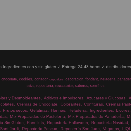
ía Ingredientes con y sin gluten ✓ Entrega 24-48 horas ✓ distribuidore
cookies
fondant
chocolate
cortador
decoracion
heladeria
panader
cupcakes
reposteria
sabores
semifrios
polvo
restauracion
eites y Desmoldeantes
Aditivos e Impulsores
Azucares y Glucosas
colates
Cremas de Chocolate
Colorantes
Confituras
Cremas Past
Frutos secos
Gelatinas
Harinas
Heladería
Ingredientes
Licores
das
Mix Preparados de Pastelería
Mix Preparados de PanaderÍa
Mi
ía Sin Gluten
Panellets
Repostería Halloween
Repostería Navidad
Sant Jordi
Repostería Pascua
Repostería San Juan
Veganos
LIQ