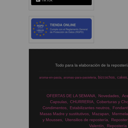
TikTok
Todo para la elaboración de la reposter
bizcochos
cakes
aroma-en-pasta
aromas-para-pasteleria
OFERTAS DE LA SEMANA
Novedades
Ac
Capsulas
CHURRERIA
Coberturas y Cho
Condimentos
Estabilizantes neutros
Fondant
Masas Madre y sustitutivos
Mazapan
Mermela
y Mousses
Utensilios de repostería
Reposter
Valentín
Repostería 