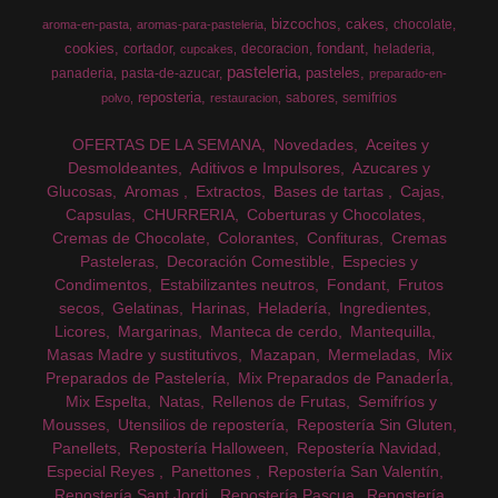
bizcochos
cakes
chocolate
aroma-en-pasta
aromas-para-pasteleria
cookies
fondant
cortador
decoracion
heladeria
cupcakes
pasteleria
pasteles
panaderia
pasta-de-azucar
preparado-en-
reposteria
sabores
semifrios
polvo
restauracion
OFERTAS DE LA SEMANA
Novedades
Aceites y
Desmoldeantes
Aditivos e Impulsores
Azucares y
Glucosas
Aromas
Extractos
Bases de tartas
Cajas
Capsulas
CHURRERIA
Coberturas y Chocolates
Cremas de Chocolate
Colorantes
Confituras
Cremas
Pasteleras
Decoración Comestible
Especies y
Condimentos
Estabilizantes neutros
Fondant
Frutos
secos
Gelatinas
Harinas
Heladería
Ingredientes
Licores
Margarinas
Manteca de cerdo
Mantequilla
Masas Madre y sustitutivos
Mazapan
Mermeladas
Mix
Preparados de Pastelería
Mix Preparados de PanaderÍa
Mix Espelta
Natas
Rellenos de Frutas
Semifríos y
Mousses
Utensilios de repostería
Repostería Sin Gluten
Panellets
Repostería Halloween
Repostería Navidad
Especial Reyes
Panettones
Repostería San Valentín
Repostería Sant Jordi
Repostería Pascua
Repostería