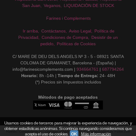
San Juan
Veganos
LIQUIDACIÓN DE STOCK
Farines i Complements
Ir arriba
Contáctanos
Aviso Legal
Política de
Privacidad
Condiciones de Compra
Desistir de un
pedido
Políticas de Cookies
C/ MARE DE DEU DELS ANGELS Nº 3 - 5 - 08921 SANTA
COLOMA DE GRAMANET, Barcelona - (España) |
info@farinesicomplements.com |
934664761
|
687794264
Horario:
8h -14h |
Tiempo de Entrega:
24- 48H
(*) Precios sin Impuestos incluidos
Métodos de pago aceptados
Usamos cookies de terceros para mejorar la experiencia de navegación, y
obtener estadísticas anónimas. Si continúa navegando consideramos que
Farines i Complements s.l
- Copyright © 2026 [15240] - Con la tecnología de Palbin.com
acepta el uso de cookies.
OK
Más información