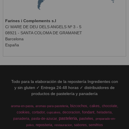
Farines i Complements s.l
C/ MARE DE DEU DELS ANGELS Nº 3 - 5
08921 - SANTA COLOMA DE GRAMANET
Barcelona
España
Todo para la elaboración de la repostería Ingredientes con
y sin gluten ✓ Entrega 24-48 horas ✓ distribuidores de
productos de pastelería y panadería
bizcochos
cakes
chocolate
aroma-en-pasta
aromas-para-pasteleria
cookies
fondant
cortador
decoracion
heladeria
cupcakes
pasteleria
pasteles
panaderia
pasta-de-azucar
preparado-en-
reposteria
sabores
semifrios
polvo
restauracion