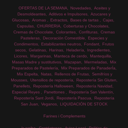
OFERTAS DE LA SEMANA
Novedades
Aceites y
Desmoldeantes
Aditivos e Impulsores
Azucares y
Glucosas
Aromas
Extractos
Bases de tartas
Cajas
Capsulas
CHURRERIA
Coberturas y Chocolates
Cremas de Chocolate
Colorantes
Confituras
Cremas
Pasteleras
Decoración Comestible
Especies y
Condimentos
Estabilizantes neutros
Fondant
Frutos
secos
Gelatinas
Harinas
Heladería
Ingredientes
Licores
Margarinas
Manteca de cerdo
Mantequilla
Masas Madre y sustitutivos
Mazapan
Mermeladas
Mix
Preparados de Pastelería
Mix Preparados de PanaderÍa
Mix Espelta
Natas
Rellenos de Frutas
Semifríos y
Mousses
Utensilios de repostería
Repostería Sin Gluten
Panellets
Repostería Halloween
Repostería Navidad
Especial Reyes
Panettones
Repostería San Valentín
Repostería Sant Jordi
Repostería Pascua
Repostería
San Juan
Veganos
LIQUIDACIÓN DE STOCK
Farines i Complements
Ir arriba
Contáctanos
Aviso Legal
Política de