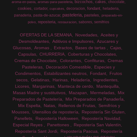
bizcochos
cakes
chocolate
aroma-en-pasta
aromas-para-pasteleria
cookies
fondant
cortador
decoracion
heladeria
cupcakes
pasteleria
pasteles
panaderia
pasta-de-azucar
preparado-en-
reposteria
sabores
semifrios
polvo
restauracion
OFERTAS DE LA SEMANA
Novedades
Aceites y
Desmoldeantes
Aditivos e Impulsores
Azucares y
Glucosas
Aromas
Extractos
Bases de tartas
Cajas
Capsulas
CHURRERIA
Coberturas y Chocolates
Cremas de Chocolate
Colorantes
Confituras
Cremas
Pasteleras
Decoración Comestible
Especies y
Condimentos
Estabilizantes neutros
Fondant
Frutos
secos
Gelatinas
Harinas
Heladería
Ingredientes
Licores
Margarinas
Manteca de cerdo
Mantequilla
Masas Madre y sustitutivos
Mazapan
Mermeladas
Mix
Preparados de Pastelería
Mix Preparados de PanaderÍa
Mix Espelta
Natas
Rellenos de Frutas
Semifríos y
Mousses
Utensilios de repostería
Repostería Sin Gluten
Panellets
Repostería Halloween
Repostería Navidad
Especial Reyes
Panettones
Repostería San Valentín
Repostería Sant Jordi
Repostería Pascua
Repostería