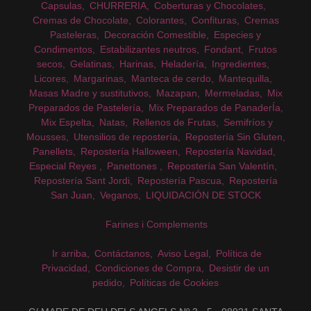
Capsulas
CHURRERIA
Coberturas y Chocolates
Cremas de Chocolate
Colorantes
Confituras
Cremas
Pasteleras
Decoración Comestible
Especies y
Condimentos
Estabilizantes neutros
Fondant
Frutos
secos
Gelatinas
Harinas
Heladería
Ingredientes
Licores
Margarinas
Manteca de cerdo
Mantequilla
Masas Madre y sustitutivos
Mazapan
Mermeladas
Mix
Preparados de Pastelería
Mix Preparados de PanaderÍa
Mix Espelta
Natas
Rellenos de Frutas
Semifríos y
Mousses
Utensilios de repostería
Repostería Sin Gluten
Panellets
Repostería Halloween
Repostería Navidad
Especial Reyes
Panettones
Repostería San Valentín
Repostería Sant Jordi
Repostería Pascua
Repostería
San Juan
Veganos
LIQUIDACIÓN DE STOCK
Farines i Complements
Ir arriba
Contáctanos
Aviso Legal
Política de
Privacidad
Condiciones de Compra
Desistir de un
pedido
Políticas de Cookies