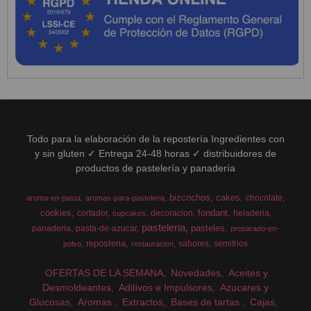
Todo para la elaboración de la repostería Ingredientes con
y sin gluten ✓ Entrega 24-48 horas ✓ distribuidores de
productos de pastelería y panadería
bizcochos
cakes
chocolate
aroma-en-pasta
aromas-para-pasteleria
cookies
fondant
cortador
decoracion
heladeria
cupcakes
pasteleria
pasteles
panaderia
pasta-de-azucar
preparado-en-
reposteria
sabores
semifrios
polvo
restauracion
OFERTAS DE LA SEMANA
Novedades
Aceites y
Desmoldeantes
Aditivos e Impulsores
Azucares y
Glucosas
Aromas
Extractos
Bases de tartas
Cajas