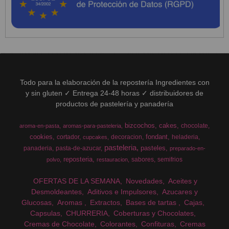
Todo para la elaboración de la repostería Ingredientes con
y sin gluten ✓ Entrega 24-48 horas ✓ distribuidores de
productos de pastelería y panadería
bizcochos
cakes
chocolate
aroma-en-pasta
aromas-para-pasteleria
cookies
fondant
cortador
decoracion
heladeria
cupcakes
pasteleria
pasteles
panaderia
pasta-de-azucar
preparado-en-
reposteria
sabores
semifrios
polvo
restauracion
OFERTAS DE LA SEMANA
Novedades
Aceites y
Desmoldeantes
Aditivos e Impulsores
Azucares y
Glucosas
Aromas
Extractos
Bases de tartas
Cajas
Capsulas
CHURRERIA
Coberturas y Chocolates
Cremas de Chocolate
Colorantes
Confituras
Cremas