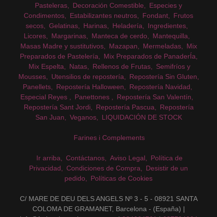
Pasteleras
Decoración Comestible
Especies y
Condimentos
Estabilizantes neutros
Fondant
Frutos
secos
Gelatinas
Harinas
Heladería
Ingredientes
Licores
Margarinas
Manteca de cerdo
Mantequilla
Masas Madre y sustitutivos
Mazapan
Mermeladas
Mix
Preparados de Pastelería
Mix Preparados de PanaderÍa
Mix Espelta
Natas
Rellenos de Frutas
Semifríos y
Mousses
Utensilios de repostería
Repostería Sin Gluten
Panellets
Repostería Halloween
Repostería Navidad
Especial Reyes
Panettones
Repostería San Valentín
Repostería Sant Jordi
Repostería Pascua
Repostería
San Juan
Veganos
LIQUIDACIÓN DE STOCK
Farines i Complements
Ir arriba
Contáctanos
Aviso Legal
Política de
Privacidad
Condiciones de Compra
Desistir de un
pedido
Políticas de Cookies
C/ MARE DE DEU DELS ANGELS Nº 3 - 5 - 08921 SANTA
COLOMA DE GRAMANET, Barcelona - (España) |