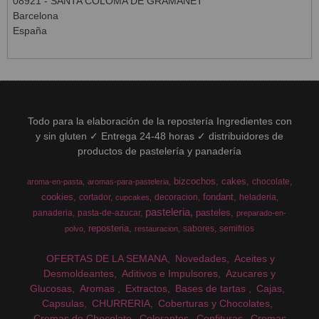
08921 - SANTA COLOMA DE GRAMANET
Barcelona
España
Todo para la elaboración de la repostería Ingredientes con
y sin gluten ✓ Entrega 24-48 horas ✓ distribuidores de
productos de pastelería y panadería
bizcochos
cakes
chocolate
aroma-en-pasta
aromas-para-pasteleria
cookies
fondant
cortador
decoracion
heladeria
cupcakes
pasteleria
pasteles
panaderia
pasta-de-azucar
preparado-en-
reposteria
sabores
semifrios
polvo
restauracion
OFERTAS DE LA SEMANA
Novedades
Aceites y
Desmoldeantes
Aditivos e Impulsores
Azucares y
Glucosas
Aromas
Extractos
Bases de tartas
Cajas
Capsulas
CHURRERIA
Coberturas y Chocolates
Cremas de Chocolate
Colorantes
Confituras
Cremas