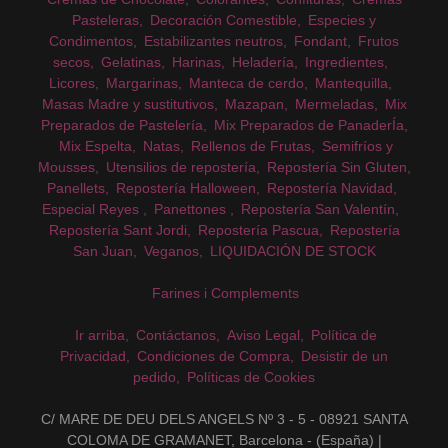
Pasteleras
Decoración Comestible
Especies y
Condimentos
Estabilizantes neutros
Fondant
Frutos
secos
Gelatinas
Harinas
Heladería
Ingredientes
Licores
Margarinas
Manteca de cerdo
Mantequilla
Masas Madre y sustitutivos
Mazapan
Mermeladas
Mix
Preparados de Pastelería
Mix Preparados de PanaderÍa
Mix Espelta
Natas
Rellenos de Frutas
Semifríos y
Mousses
Utensilios de repostería
Repostería Sin Gluten
Panellets
Repostería Halloween
Repostería Navidad
Especial Reyes
Panettones
Repostería San Valentín
Repostería Sant Jordi
Repostería Pascua
Repostería
San Juan
Veganos
LIQUIDACIÓN DE STOCK
Farines i Complements
Ir arriba
Contáctanos
Aviso Legal
Política de
Privacidad
Condiciones de Compra
Desistir de un
pedido
Políticas de Cookies
C/ MARE DE DEU DELS ANGELS Nº 3 - 5 - 08921 SANTA
COLOMA DE GRAMANET, Barcelona - (España) |