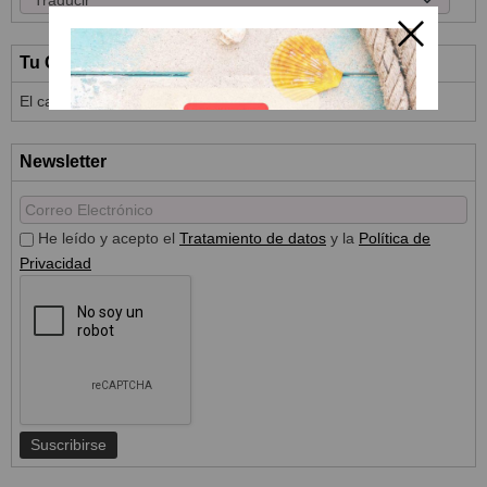
Tu Carrito (0)
El carrito de la compra está vacío
Newsletter
He leído y acepto el
Tratamiento de datos
y la
Política de
Privacidad