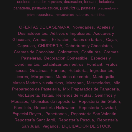
cookies
fondant
cortador
decoracion
heladeria
cupcakes
pasteleria
pasteles
panaderia
pasta-de-azucar
preparado-en-
reposteria
sabores
semifrios
polvo
restauracion
OFERTAS DE LA SEMANA
Novedades
Aceites y
Desmoldeantes
Aditivos e Impulsores
Azucares y
Glucosas
Aromas
Extractos
Bases de tartas
Cajas
Capsulas
CHURRERIA
Coberturas y Chocolates
Cremas de Chocolate
Colorantes
Confituras
Cremas
Pasteleras
Decoración Comestible
Especies y
Condimentos
Estabilizantes neutros
Fondant
Frutos
secos
Gelatinas
Harinas
Heladería
Ingredientes
Licores
Margarinas
Manteca de cerdo
Mantequilla
Masas Madre y sustitutivos
Mazapan
Mermeladas
Mix
Preparados de Pastelería
Mix Preparados de PanaderÍa
Mix Espelta
Natas
Rellenos de Frutas
Semifríos y
Mousses
Utensilios de repostería
Repostería Sin Gluten
Panellets
Repostería Halloween
Repostería Navidad
Especial Reyes
Panettones
Repostería San Valentín
Repostería Sant Jordi
Repostería Pascua
Repostería
San Juan
Veganos
LIQUIDACIÓN DE STOCK