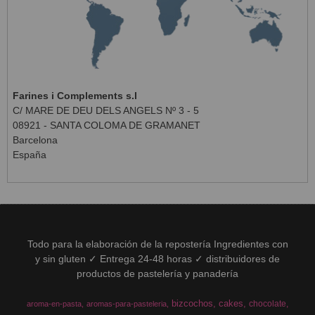
Farines i Complements s.l
C/ MARE DE DEU DELS ANGELS Nº 3 - 5
08921 - SANTA COLOMA DE GRAMANET
Barcelona
España
Todo para la elaboración de la repostería Ingredientes con
y sin gluten ✓ Entrega 24-48 horas ✓ distribuidores de
productos de pastelería y panadería
bizcochos
cakes
chocolate
aroma-en-pasta
aromas-para-pasteleria