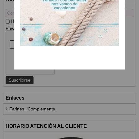
He leído y acepto el
Tratamiento de datos
y la
Política de
Privacidad
Enlaces
Farines i Complements
HORARIO ATENCIÓN AL CLIENTE