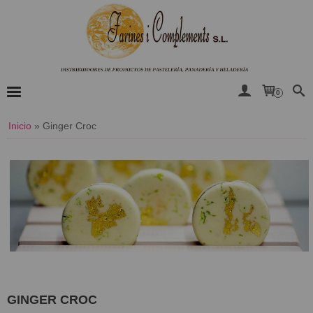
0
Inicio
»
Ginger Croc
GINGER CROC