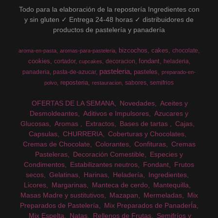
Todo para la elaboración de la repostería Ingredientes con
y sin gluten ✓ Entrega 24-48 horas ✓ distribuidores de
productos de pastelería y panadería
bizcochos
cakes
chocolate
aroma-en-pasta
aromas-para-pasteleria
cookies
fondant
cortador
decoracion
heladeria
cupcakes
pasteleria
pasteles
panaderia
pasta-de-azucar
preparado-en-
reposteria
sabores
semifrios
polvo
restauracion
OFERTAS DE LA SEMANA
Novedades
Aceites y
Desmoldeantes
Aditivos e Impulsores
Azucares y
Glucosas
Aromas
Extractos
Bases de tartas
Cajas
Capsulas
CHURRERIA
Coberturas y Chocolates
Cremas de Chocolate
Colorantes
Confituras
Cremas
Pasteleras
Decoración Comestible
Especies y
Condimentos
Estabilizantes neutros
Fondant
Frutos
secos
Gelatinas
Harinas
Heladería
Ingredientes
Licores
Margarinas
Manteca de cerdo
Mantequilla
Masas Madre y sustitutivos
Mazapan
Mermeladas
Mix
Preparados de Pastelería
Mix Preparados de PanaderÍa
Mix Espelta
Natas
Rellenos de Frutas
Semifríos y