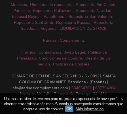
Mousses
Utensilios de repostería
Repostería Sin Gluten
Panellets
Repostería Halloween
Repostería Navidad
Especial Reyes
Panettones
Repostería San Valentín
Repostería Sant Jordi
Repostería Pascua
Repostería
San Juan
Veganos
LIQUIDACIÓN DE STOCK
Farines i Complements
Ir arriba
Contáctanos
Aviso Legal
Política de
Privacidad
Condiciones de Compra
Desistir de un
pedido
Políticas de Cookies
C/ MARE DE DEU DELS ANGELS Nº 3 - 5 - 08921 SANTA
COLOMA DE GRAMANET, Barcelona - (España) |
info@farinesicomplements.com |
934664761
|
687794264
Horario:
8h -14h |
Tiempo de Entrega:
24- 48H
Usamos cookies de terceros para mejorar la experiencia de navegación, y
(*) Precios sin Impuestos incluidos
obtener estadísticas anónimas. Si continúa navegando consideramos que
acepta el uso de cookies.
OK
Más información
Métodos de pago aceptados