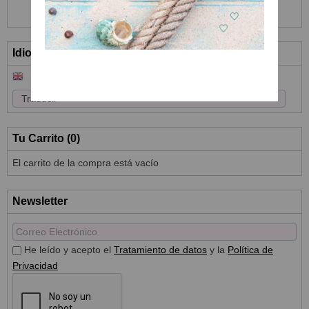
Idioma
Tu Carrito (0)
El carrito de la compra está vacío
Newsletter
He leído y acepto el
Tratamiento de datos
y la
Política de
Privacidad