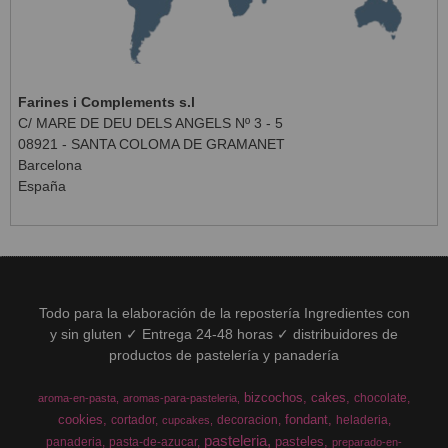
Farines i Complements s.l
C/ MARE DE DEU DELS ANGELS Nº 3 - 5
08921 - SANTA COLOMA DE GRAMANET
Barcelona
España
Todo para la elaboración de la repostería Ingredientes con
y sin gluten ✓ Entrega 24-48 horas ✓ distribuidores de
productos de pastelería y panadería
bizcochos
cakes
chocolate
aroma-en-pasta
aromas-para-pasteleria
cookies
fondant
cortador
decoracion
heladeria
cupcakes
pasteleria
pasteles
panaderia
pasta-de-azucar
preparado-en-