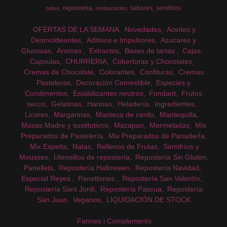
reposteria
sabores
semifrios
polvo
restauracion
OFERTAS DE LA SEMANA
Novedades
Aceites y
Desmoldeantes
Aditivos e Impulsores
Azucares y
Glucosas
Aromas
Extractos
Bases de tartas
Cajas
Capsulas
CHURRERIA
Coberturas y Chocolates
Cremas de Chocolate
Colorantes
Confituras
Cremas
Pasteleras
Decoración Comestible
Especies y
Condimentos
Estabilizantes neutros
Fondant
Frutos
secos
Gelatinas
Harinas
Heladería
Ingredientes
Licores
Margarinas
Manteca de cerdo
Mantequilla
Masas Madre y sustitutivos
Mazapan
Mermeladas
Mix
Preparados de Pastelería
Mix Preparados de PanaderÍa
Mix Espelta
Natas
Rellenos de Frutas
Semifríos y
Mousses
Utensilios de repostería
Repostería Sin Gluten
Panellets
Repostería Halloween
Repostería Navidad
Especial Reyes
Panettones
Repostería San Valentín
Repostería Sant Jordi
Repostería Pascua
Repostería
San Juan
Veganos
LIQUIDACIÓN DE STOCK
Farines i Complements