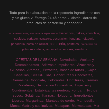
Todo para la elaboración de la repostería Ingredientes con
y sin gluten ✓ Entrega 24-48 horas ✓ distribuidores de
productos de pastelería y panadería
bizcochos
cakes
chocolate
aroma-en-pasta
aromas-para-pasteleria
cookies
fondant
cortador
decoracion
heladeria
cupcakes
pasteleria
pasteles
panaderia
pasta-de-azucar
preparado-en-
reposteria
sabores
semifrios
polvo
restauracion
OFERTAS DE LA SEMANA
Novedades
Aceites y
Desmoldeantes
Aditivos e Impulsores
Azucares y
Glucosas
Aromas
Extractos
Bases de tartas
Cajas
Capsulas
CHURRERIA
Coberturas y Chocolates
Cremas de Chocolate
Colorantes
Confituras
Cremas
Pasteleras
Decoración Comestible
Especies y
Condimentos
Estabilizantes neutros
Fondant
Frutos
secos
Gelatinas
Harinas
Heladería
Ingredientes
Licores
Margarinas
Manteca de cerdo
Mantequilla
Masas Madre y sustitutivos
Mazapan
Mermeladas
Mix