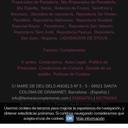
Preparados de Pastelería
Mix Preparados de PanaderÍa
Mix Espelta
Natas
Rellenos de Frutas
Semifríos y
Mousses
Utensilios de repostería
Repostería Sin Gluten
Panellets
Repostería Halloween
Repostería Navidad
Especial Reyes
Panettones
Repostería San Valentín
Repostería Sant Jordi
Repostería Pascua
Repostería
San Juan
Veganos
LIQUIDACIÓN DE STOCK
Farines i Complements
Ir arriba
Contáctanos
Aviso Legal
Política de
Privacidad
Condiciones de Compra
Desistir de un
pedido
Políticas de Cookies
C/ MARE DE DEU DELS ANGELS Nº 3 - 5 - 08921 SANTA
COLOMA DE GRAMANET, Barcelona - (España) |
info@farinesicomplements.com |
934664761
|
687794264
Horario:
8h -14h |
Tiempo de Entrega:
24- 48H
Usamos cookies de terceros para mejorar la experiencia de navegación, y
(*) Precios sin Impuestos incluidos
obtener estadísticas anónimas. Si continúa navegando consideramos que
acepta el uso de cookies.
OK
Más información
Métodos de pago aceptados