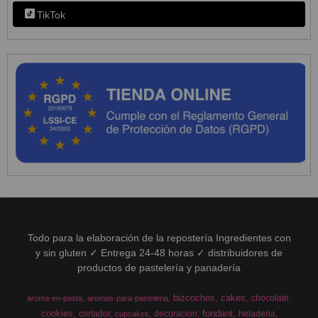
TikTok
Todo para la elaboración de la repostería Ingredientes con
y sin gluten ✓ Entrega 24-48 horas ✓ distribuidores de
productos de pastelería y panadería
bizcochos
cakes
chocolate
aroma-en-pasta
aromas-para-pasteleria
cookies
fondant
cortador
decoracion
heladeria
cupcakes