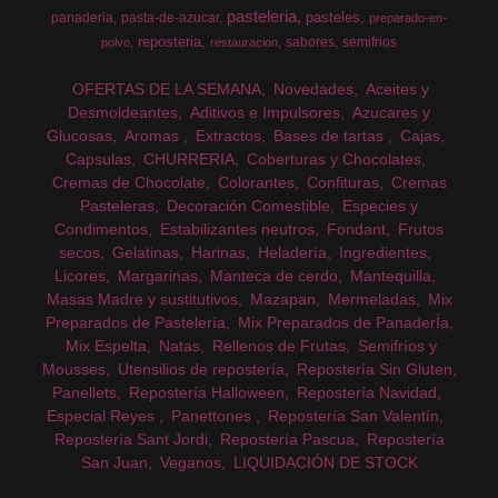
pasteleria
pasteles
panaderia
pasta-de-azucar
preparado-en-
reposteria
sabores
semifrios
polvo
restauracion
OFERTAS DE LA SEMANA
Novedades
Aceites y
Desmoldeantes
Aditivos e Impulsores
Azucares y
Glucosas
Aromas
Extractos
Bases de tartas
Cajas
Capsulas
CHURRERIA
Coberturas y Chocolates
Cremas de Chocolate
Colorantes
Confituras
Cremas
Pasteleras
Decoración Comestible
Especies y
Condimentos
Estabilizantes neutros
Fondant
Frutos
secos
Gelatinas
Harinas
Heladería
Ingredientes
Licores
Margarinas
Manteca de cerdo
Mantequilla
Masas Madre y sustitutivos
Mazapan
Mermeladas
Mix
Preparados de Pastelería
Mix Preparados de PanaderÍa
Mix Espelta
Natas
Rellenos de Frutas
Semifríos y
Mousses
Utensilios de repostería
Repostería Sin Gluten
Panellets
Repostería Halloween
Repostería Navidad
Especial Reyes
Panettones
Repostería San Valentín
Repostería Sant Jordi
Repostería Pascua
Repostería
San Juan
Veganos
LIQUIDACIÓN DE STOCK