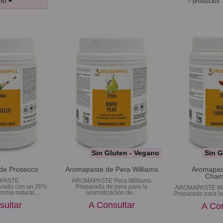
io
7 productos
Sin Gluten - Vegano
Sin G
de Prosecco
Aromapaste de Pera Williams
Aromapas
Cham
PASTE
AROMAPASTE Pera Williams
ado con un 20%
Preparado de pera para la
AROMAPASTE Ma
roma natural....
aromatización de...
Preparado para la
sultar
A Consultar
A Con