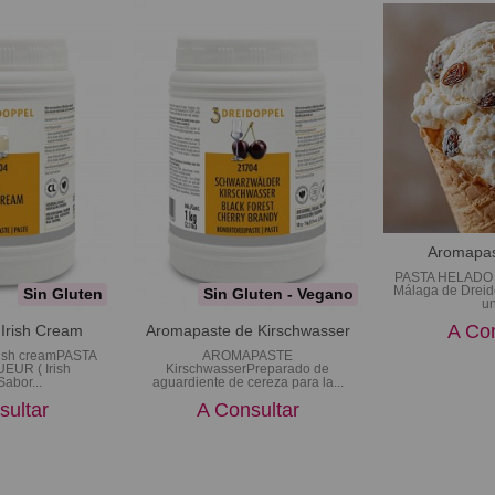
Aromapas
PASTA HELADO 
Málaga de Dreid
Sin Gluten
Sin Gluten - Vegano
un
A Con
Irish Cream
Aromapaste de Kirschwasser
ish creamPASTA
AROMAPASTE
EUR ( Irish
KirschwasserPreparado de
abor...
aguardiente de cereza para la...
sultar
A Consultar