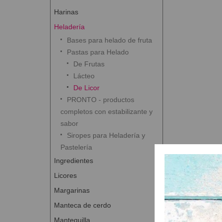
Harinas
Heladería
Bases para helado de fruta
Pastas para Helado
De Frutas
Lácteo
De Licor
PRONTO - productos
completos con estabilizante y
sabor
Siropes para Heladería y
Pastelería
Ingredientes
Licores
Margarinas
Manteca de cerdo
Mantequilla