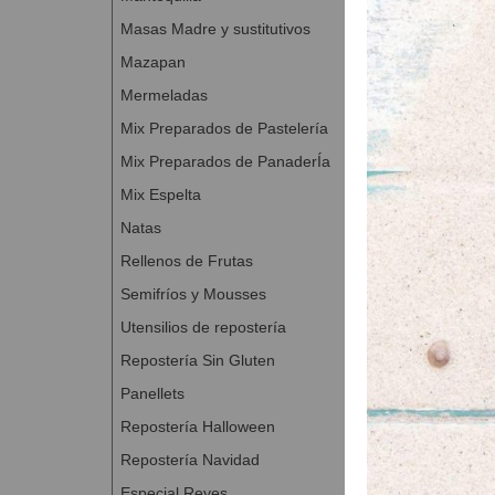
Masas Madre y sustitutivos
Mazapan
Mermeladas
Mix Preparados de Pastelería
Mix Preparados de PanaderÍa
Mix Espelta
Natas
Rellenos de Frutas
Semifríos y Mousses
Utensilios de repostería
Repostería Sin Gluten
Panellets
Repostería Halloween
Repostería Navidad
Especial Reyes