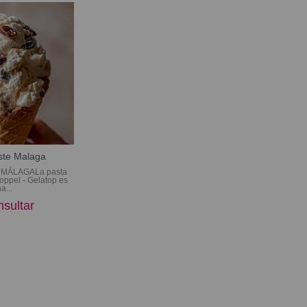
te Malaga
MÁLAGALa pasta
oppel - Gelatop es
a...
sultar