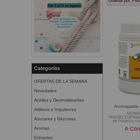
Ordenar por:
Prec
Categorías
OFERTAS DE LA SEMANA
Novedades
Aceites y Desmoldeantes
Aromapaste 
Aditivos e Impulsores
AROMA
PROSECCOPrepar
Azucares y Glucosas
de Prosecco y a
A Con
Aromas
Extractos