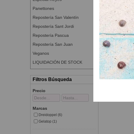
Panettones
Repostería San Valentín
Repostería Sant Jordi
Repostería Pascua
Repostería San Juan
Veganos
LIQUIDACIÓN DE STOCK
Filtros Búsqueda
Precio
Marcas
Dreidoppel (6)
Gelatop (1)