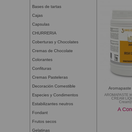
Bases de tartas
Cajas
Capsulas
CHURRERIA
Coberturas y Chocolates
Cremas de Chocolate
Colorantes
Confituras
Cremas Pasteleras
Decoración Comestible
Aromapaste 
Especies y Condimentos
AROMAPASTE Ir
CREAM LIQU
Cream)S
Estabilizantes neutros
A Con
Fondant
Frutos secos
Gelatinas