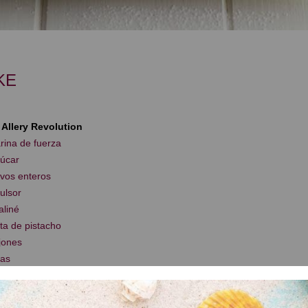
KE
:
. Allery Revolution
rina de fuerza
zúcar
evos enteros
ulsor
aliné
ta de pistacho
jones
sas
tachos
os secos