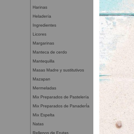
Elaboración con
Harinas
Mezclar todo
Heladería
pequeños re
Ingredientes
del horno q
Para termina
Licores
Margarinas
Preparación de l
Manteca de cerdo
30 min. ap
Mantequilla
Dificultad Ba
Masas Madre y sustitutivos
Mazapan
Mermeladas
Mix Preparados de Pastelería
Mix Preparados de PanaderÍa
Mix Espelta
Natas
Rellenos de Frutas