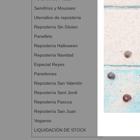
Semifríos y Mousses
Utensilios de repostería
Repostería Sin Gluten
Panellets
Repostería Halloween
Repostería Navidad
Especial Reyes
Panettones
Repostería San Valentín
Repostería Sant Jordi
Repostería Pascua
Repostería San Juan
Veganos
LIQUIDACIÓN DE STOCK