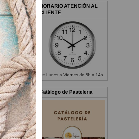
HORARIO ATENCIÓN AL
CLIENTE
 en moldes
te (dependerá
De Lunes a Viernes de 8h a 14h
Catálogo de Pastelería