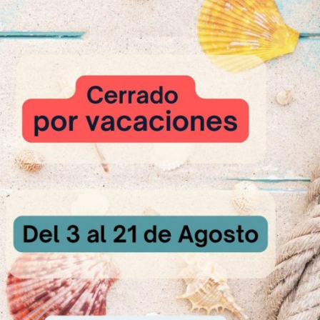
St. Allery Revolution
s los ingredientes como si se tratara de un Plum Cake clásico, poner
dondos y cocer a 180 – 190 Cº durante unos 20 min. aproximadamen
ue disponga cada uno).
r, decorar con azúcar glas.
a receta:
roximadamente
ja