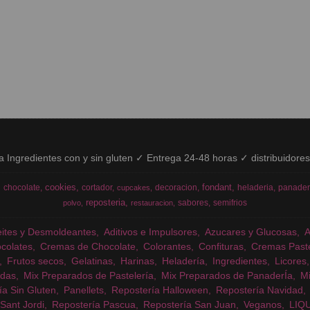
ía Ingredientes con y sin gluten ✓ Entrega 24-48 horas ✓ distribuidore
cookies
fondant
chocolate
cortador
decoracion
heladeria
panader
cupcakes
reposteria
sabores
semifrios
polvo
restauracion
eites y Desmoldeantes
Aditivos e Impulsores
Azucares y Glucosas
colates
Cremas de Chocolate
Colorantes
Confituras
Cremas Past
Frutos secos
Gelatinas
Harinas
Heladería
Ingredientes
Licores
das
Mix Preparados de Pastelería
Mix Preparados de PanaderÍa
Mi
ía Sin Gluten
Panellets
Repostería Halloween
Repostería Navidad
Sant Jordi
Repostería Pascua
Repostería San Juan
Veganos
LIQ