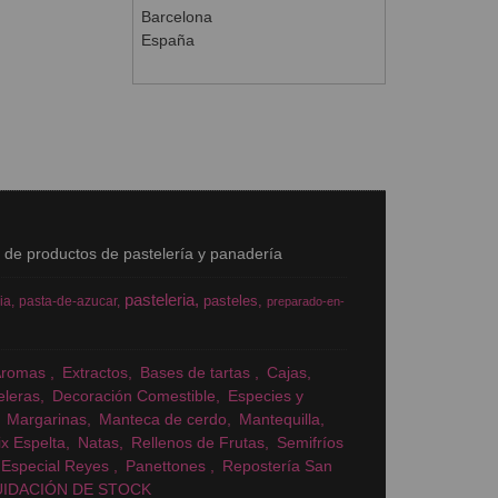
Barcelona
España
s de productos de pastelería y panadería
pasteleria
pasteles
ia
pasta-de-azucar
preparado-en-
Aromas
Extractos
Bases de tartas
Cajas
eleras
Decoración Comestible
Especies y
Margarinas
Manteca de cerdo
Mantequilla
x Espelta
Natas
Rellenos de Frutas
Semifríos
Especial Reyes
Panettones
Repostería San
UIDACIÓN DE STOCK