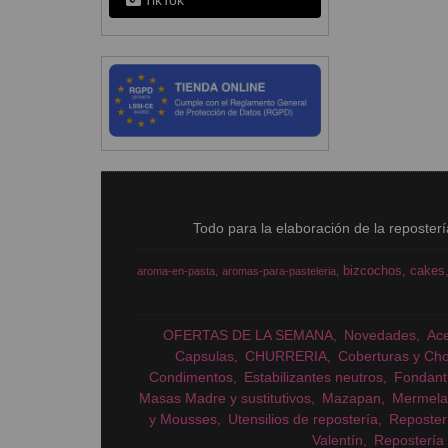
TikTok
Todo para la elaboración de la reposter
bizcochos
cakes
aroma-en-pasta
aromas-para-pasteleria
OFERTAS DE LA SEMANA
Novedades
Ac
Capsulas
CHURRERIA
Coberturas y Cho
Condimentos
Estabilizantes neutros
Fondant
Masas Madre y sustitutivos
Mazapan
Mermela
y Mousses
Utensilios de repostería
Reposter
Valentín
Repostería 