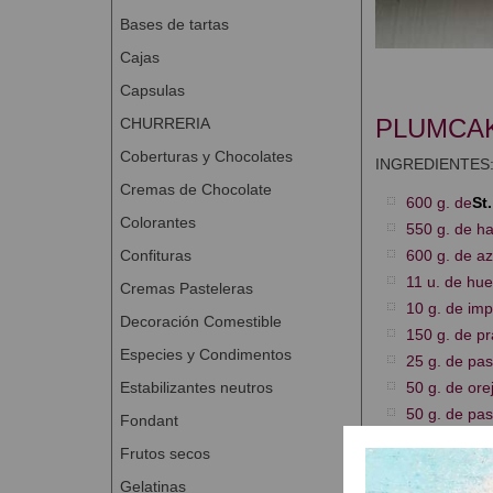
Bases de tartas
Cajas
Capsulas
PLUMCA
CHURRERIA
Coberturas y Chocolates
INGREDIENTES
Cremas de Chocolate
600 g. de
St
Colorantes
550 g. de ha
Confituras
600 g. de a
11 u. de hu
Cremas Pasteleras
10 g. de imp
Decoración Comestible
150 g. de pr
Especies y Condimentos
25 g. de pas
Estabilizantes neutros
50 g. de ore
50 g. de pa
Fondant
50 g. de pis
Frutos secos
50 g. de hig
Gelatinas