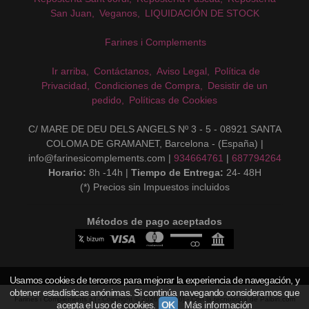
San Juan
Veganos
LIQUIDACIÓN DE STOCK
Farines i Complements
Ir arriba
Contáctanos
Aviso Legal
Política de
Privacidad
Condiciones de Compra
Desistir de un
pedido
Políticas de Cookies
C/ MARE DE DEU DELS ANGELS Nº 3 - 5 - 08921 SANTA
COLOMA DE GRAMANET, Barcelona - (España) |
info@farinesicomplements.com |
934664761
|
687794264
Horario:
8h -14h |
Tiempo de Entrega:
24- 48H
(*) Precios sin Impuestos incluidos
Métodos de pago aceptados
Usamos cookies de terceros para mejorar la experiencia de navegación, y
obtener estadísticas anónimas. Si continúa navegando consideramos que
Farines i Complements s.l
- Copyright © 2026 [15240] - Con la tecnología de Palbin.com
acepta el uso de cookies.
OK
Más información