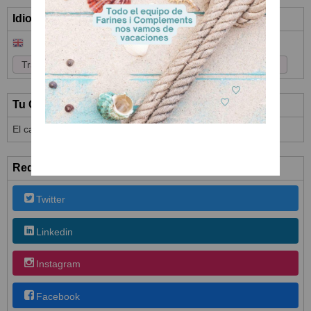
Idioma
Tu Carrito (0)
El carrito de la compra está vacío
Redes Sociales
Twitter
Linkedin
Instagram
Facebook