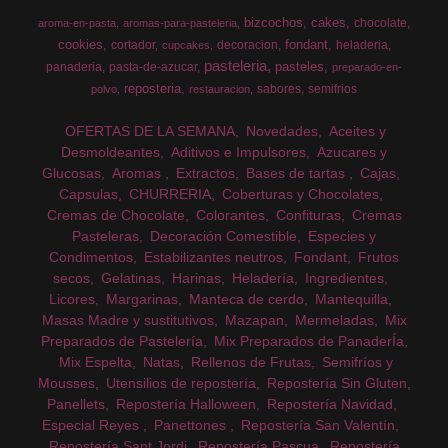
bizcochos
cakes
chocolate
aroma-en-pasta
aromas-para-pasteleria
cookies
fondant
cortador
decoracion
heladeria
cupcakes
pasteleria
pasteles
panaderia
pasta-de-azucar
preparado-en-
reposteria
sabores
semifrios
polvo
restauracion
OFERTAS DE LA SEMANA
Novedades
Aceites y
Desmoldeantes
Aditivos e Impulsores
Azucares y
Glucosas
Aromas
Extractos
Bases de tartas
Cajas
Capsulas
CHURRERIA
Coberturas y Chocolates
Cremas de Chocolate
Colorantes
Confituras
Cremas
Pasteleras
Decoración Comestible
Especies y
Condimentos
Estabilizantes neutros
Fondant
Frutos
secos
Gelatinas
Harinas
Heladería
Ingredientes
Licores
Margarinas
Manteca de cerdo
Mantequilla
Masas Madre y sustitutivos
Mazapan
Mermeladas
Mix
Preparados de Pastelería
Mix Preparados de PanaderÍa
Mix Espelta
Natas
Rellenos de Frutas
Semifríos y
Mousses
Utensilios de repostería
Repostería Sin Gluten
Panellets
Repostería Halloween
Repostería Navidad
Especial Reyes
Panettones
Repostería San Valentín
Repostería Sant Jordi
Repostería Pascua
Repostería