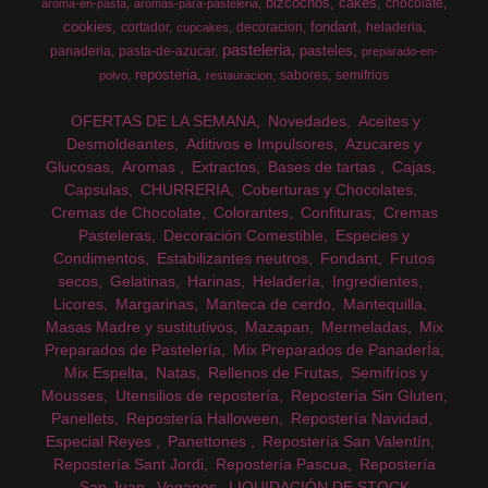
bizcochos
cakes
chocolate
aroma-en-pasta
aromas-para-pasteleria
cookies
fondant
cortador
decoracion
heladeria
cupcakes
pasteleria
pasteles
panaderia
pasta-de-azucar
preparado-en-
reposteria
sabores
semifrios
polvo
restauracion
OFERTAS DE LA SEMANA
Novedades
Aceites y
Desmoldeantes
Aditivos e Impulsores
Azucares y
Glucosas
Aromas
Extractos
Bases de tartas
Cajas
Capsulas
CHURRERIA
Coberturas y Chocolates
Cremas de Chocolate
Colorantes
Confituras
Cremas
Pasteleras
Decoración Comestible
Especies y
Condimentos
Estabilizantes neutros
Fondant
Frutos
secos
Gelatinas
Harinas
Heladería
Ingredientes
Licores
Margarinas
Manteca de cerdo
Mantequilla
Masas Madre y sustitutivos
Mazapan
Mermeladas
Mix
Preparados de Pastelería
Mix Preparados de PanaderÍa
Mix Espelta
Natas
Rellenos de Frutas
Semifríos y
Mousses
Utensilios de repostería
Repostería Sin Gluten
Panellets
Repostería Halloween
Repostería Navidad
Especial Reyes
Panettones
Repostería San Valentín
Repostería Sant Jordi
Repostería Pascua
Repostería
San Juan
Veganos
LIQUIDACIÓN DE STOCK