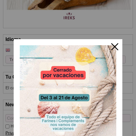
Idioma
Tu Carrito (0)
El carrito de la compra está vacío
Newsletter
He leído y acepto el
Tratamiento de datos
y la
Política de
Privacidad