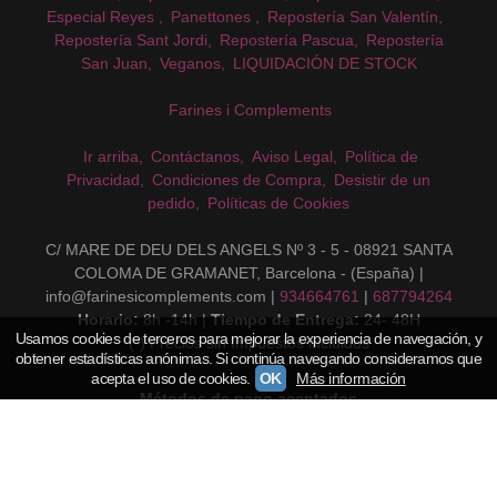
Especial Reyes
Panettones
Repostería San Valentín
Repostería Sant Jordi
Repostería Pascua
Repostería
San Juan
Veganos
LIQUIDACIÓN DE STOCK
Farines i Complements
Ir arriba
Contáctanos
Aviso Legal
Política de
Privacidad
Condiciones de Compra
Desistir de un
pedido
Políticas de Cookies
C/ MARE DE DEU DELS ANGELS Nº 3 - 5 - 08921 SANTA
COLOMA DE GRAMANET, Barcelona - (España) |
info@farinesicomplements.com |
934664761
|
687794264
Horario:
8h -14h |
Tiempo de Entrega:
24- 48H
Usamos cookies de terceros para mejorar la experiencia de navegación, y
(*) Precios sin Impuestos incluidos
obtener estadísticas anónimas. Si continúa navegando consideramos que
acepta el uso de cookies.
OK
Más información
Métodos de pago aceptados