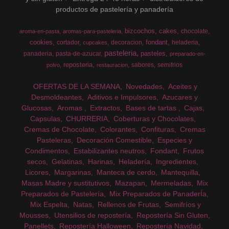
productos de pastelería y panadería
bizcochos
cakes
chocolate
aroma-en-pasta
aromas-para-pasteleria
cookies
fondant
cortador
decoracion
heladeria
cupcakes
pasteleria
pasteles
panaderia
pasta-de-azucar
preparado-en-
reposteria
sabores
semifrios
polvo
restauracion
OFERTAS DE LA SEMANA
Novedades
Aceites y
Desmoldeantes
Aditivos e Impulsores
Azucares y
Glucosas
Aromas
Extractos
Bases de tartas
Cajas
Capsulas
CHURRERIA
Coberturas y Chocolates
Cremas de Chocolate
Colorantes
Confituras
Cremas
Pasteleras
Decoración Comestible
Especies y
Condimentos
Estabilizantes neutros
Fondant
Frutos
secos
Gelatinas
Harinas
Heladería
Ingredientes
Licores
Margarinas
Manteca de cerdo
Mantequilla
Masas Madre y sustitutivos
Mazapan
Mermeladas
Mix
Preparados de Pastelería
Mix Preparados de PanaderÍa
Mix Espelta
Natas
Rellenos de Frutas
Semifríos y
Mousses
Utensilios de repostería
Repostería Sin Gluten
Panellets
Repostería Halloween
Repostería Navidad