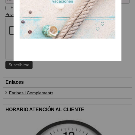
He leído y acepto el
Tratamiento de datos
y la
Política de
Privacidad
Enlaces
Farines i Complements
HORARIO ATENCIÓN AL CLIENTE