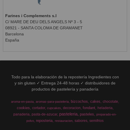
Farines i Complements s.l
C/ MARE DE DEU DELS ANGELS Nº 3 - 5
08921 - SANTA COLOMA DE GRAMANET
Barcelona
España
Todo para la elaboración de la repostería Ingredientes con
y sin gluten ✓ Entrega 24-48 horas ✓ distribuidores de
productos de pastelería y panadería
bizcochos
cakes
chocolate
aroma-en-pasta
aromas-para-pasteleria
cookies
fondant
cortador
decoracion
heladeria
cupcakes
pasteleria
pasteles
panaderia
pasta-de-azucar
preparado-en-
reposteria
sabores
semifrios
polvo
restauracion