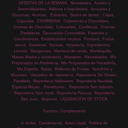
OFERTAS DE LA SEMANA
Novedades
Aceites y
Desmoldeantes
Aditivos e Impulsores
Azucares y
Glucosas
Aromas
Extractos
Bases de tartas
Cajas
Capsulas
CHURRERIA
Coberturas y Chocolates
Cremas de Chocolate
Colorantes
Confituras
Cremas
Pasteleras
Decoración Comestible
Especies y
Condimentos
Estabilizantes neutros
Fondant
Frutos
secos
Gelatinas
Harinas
Heladería
Ingredientes
Licores
Margarinas
Manteca de cerdo
Mantequilla
Masas Madre y sustitutivos
Mazapan
Mermeladas
Mix
Preparados de Pastelería
Mix Preparados de PanaderÍa
Mix Espelta
Natas
Rellenos de Frutas
Semifríos y
Mousses
Utensilios de repostería
Repostería Sin Gluten
Panellets
Repostería Halloween
Repostería Navidad
Especial Reyes
Panettones
Repostería San Valentín
Repostería Sant Jordi
Repostería Pascua
Repostería
San Juan
Veganos
LIQUIDACIÓN DE STOCK
Farines i Complements
Ir arriba
Contáctanos
Aviso Legal
Política de