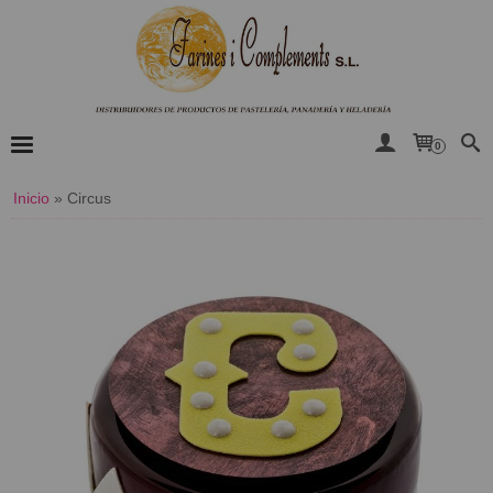
0
Inicio
»
Circus