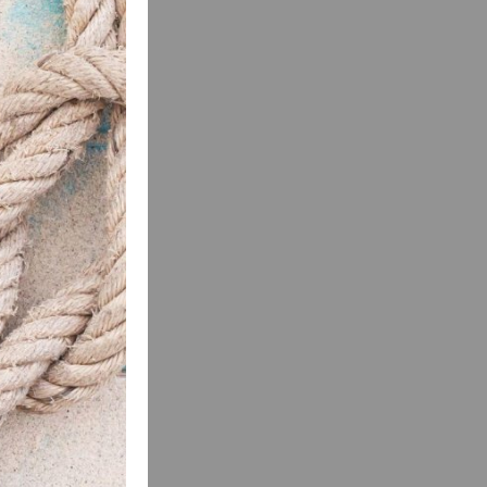
luten - Vegano
ULATIUS
ma para horneado
ural y con el...
sultar