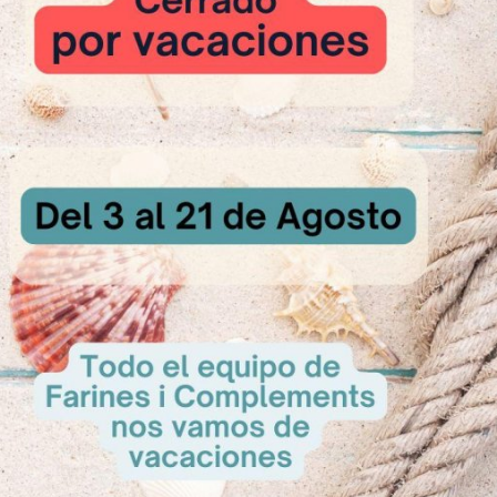
uten - Vegano
Sin G
san
Vainillina
​SPEK
nilla con un toque
La vainillina es una esencia
SPEKULATIUSAro
sticas:Aroma de...
saborizante. Caracteristicas: La...
en polvo, nat
sultar
A Consultar
A Con