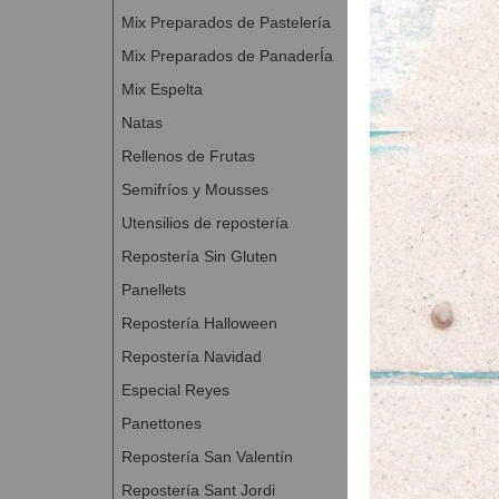
Mix Preparados de Pastelería
Sin Gl
Mix Preparados de PanaderÍa
Tri
Mix Espelta
TrisanAroma de vai
lácteo. Caracterí
Natas
A Con
Rellenos de Frutas
Semifríos y Mousses
Utensilios de repostería
Repostería Sin Gluten
Panellets
Repostería Halloween
Repostería Navidad
Especial Reyes
Panettones
Repostería San Valentín
Repostería Sant Jordi