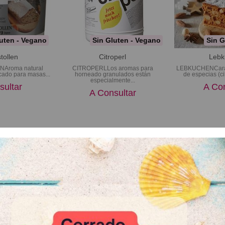
uten - Vegano
Sin Gluten - Vegano
Sin G
stollen
Citroperl
Lebk
Aroma natural
CITROPERLLos aromas para
LEBKUCHENCaract
cado para masas...
horneado granulados están
de especias (cil
especialmente...
sultar
A Con
A Consultar