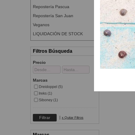
Repostería Pascua
Repostería San Juan
Veganos
LIQUIDACIÓN DE STOCK
Filtros Búsqueda
Precio
Marcas
Dreidoppel (5)
Ireks (1)
Siboney (1)
|
x Quitar Filtros
Marcas