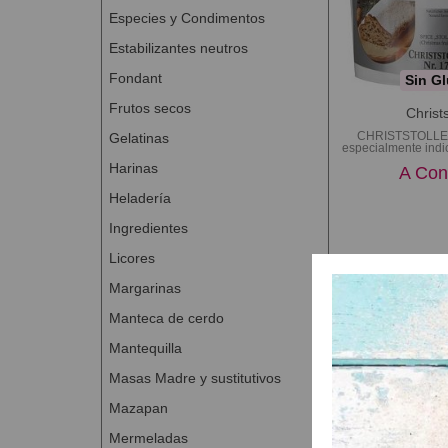
Especies y Condimentos
Estabilizantes neutros
Fondant
Sin Gl
Frutos secos
Christ
CHRISTSTOLLEN
Gelatinas
especialmente indi
Harinas
A Con
Heladería
Ingredientes
Licores
Margarinas
Manteca de cerdo
Mantequilla
Masas Madre y sustitutivos
Mazapan
Mermeladas