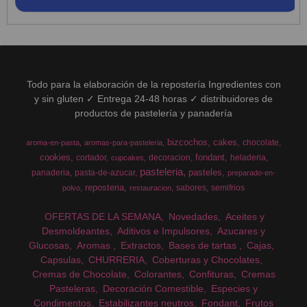
Todo para la elaboración de la repostería Ingredientes con
y sin gluten ✓ Entrega 24-48 horas ✓ distribuidores de
productos de pastelería y panadería
bizcochos
cakes
chocolate
aroma-en-pasta
aromas-para-pasteleria
cookies
fondant
cortador
decoracion
heladeria
cupcakes
pasteleria
pasteles
panaderia
pasta-de-azucar
preparado-en-
reposteria
sabores
semifrios
polvo
restauracion
OFERTAS DE LA SEMANA
Novedades
Aceites y
Desmoldeantes
Aditivos e Impulsores
Azucares y
Glucosas
Aromas
Extractos
Bases de tartas
Cajas
Capsulas
CHURRERIA
Coberturas y Chocolates
Cremas de Chocolate
Colorantes
Confituras
Cremas
Pasteleras
Decoración Comestible
Especies y
Condimentos
Estabilizantes neutros
Fondant
Frutos