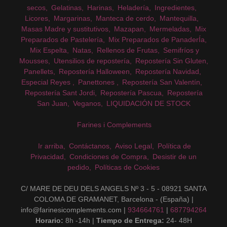
secos
Gelatinas
Harinas
Heladería
Ingredientes
Licores
Margarinas
Manteca de cerdo
Mantequilla
Masas Madre y sustitutivos
Mazapan
Mermeladas
Mix
Preparados de Pastelería
Mix Preparados de PanaderÍa
Mix Espelta
Natas
Rellenos de Frutas
Semifríos y
Mousses
Utensilios de repostería
Repostería Sin Gluten
Panellets
Repostería Halloween
Repostería Navidad
Especial Reyes
Panettones
Repostería San Valentín
Repostería Sant Jordi
Repostería Pascua
Repostería
San Juan
Veganos
LIQUIDACIÓN DE STOCK
Farines i Complements
Ir arriba
Contáctanos
Aviso Legal
Política de
Privacidad
Condiciones de Compra
Desistir de un
pedido
Políticas de Cookies
C/ MARE DE DEU DELS ANGELS Nº 3 - 5 - 08921 SANTA
COLOMA DE GRAMANET, Barcelona - (España) |
info@farinesicomplements.com |
934664761
|
687794264
Horario:
8h -14h |
Tiempo de Entrega:
24- 48H