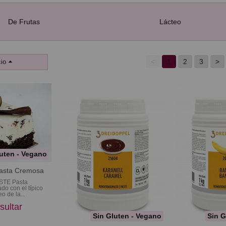
De Frutas
Lácteo
<
1
2
3
>
io
uten - Vegano
asta Cremosa
TE Pasta
o con el típico
o de la...
sultar
Sin Gluten - Vegano
Sin G