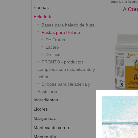
piña para la aro
Harinas
A Con
Heladería
Bases para helado de fruta
Pastas para Helado
De Frutas
Lácteo
De Licor
PRONTO - productos
completos con estabilizante y
sabor
Siropes para Heladería y
Pastelería
Ingredientes
Sin Gl
Licores
Aromapaste de
Margarinas
AROMAPASTE P
Preparado de
Manteca de cerdo
aromatiza
Mantequilla
A Con