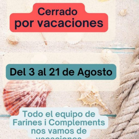
uten - Vegano
e Fruta de la
ión
Sin Gluten - Vegano
ta de la pasión
rutado y ácido,...
Aromapaste de Mango
​Aromapast
sultar
AROMAPASTE Mango. Preparado de
AROMAPASTE de 
mango para la aromatización de...
de caramelo t
A Consultar
A Con
<
1
2
3
>