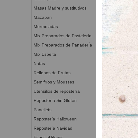
Masas Madre y sustitutivos
Mazapan
Mermeladas
Mix Preparados de Pastelería
Mix Preparados de PanaderÍa
Mix Espelta
Natas
Sin Gl
Rellenos de Frutas
Aromapaste d
Semifríos y Mousses
pas
Utensilios de repostería
AROMAPASTE Fru
Auténtico sabor af
Repostería Sin Gluten
A Con
Panellets
Repostería Halloween
Repostería Navidad
Especial Reyes