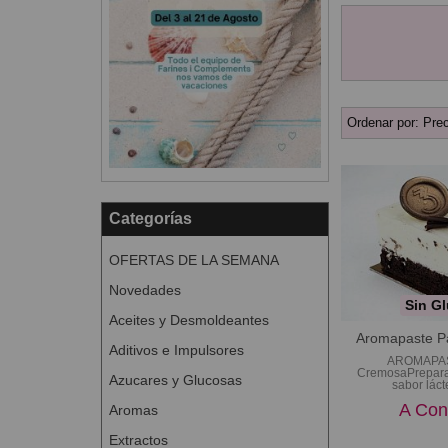
Ordenar por:
Prec
Categorías
OFERTAS DE LA SEMANA
Novedades
Sin Gl
Aceites y Desmoldeantes
Aromapaste P
Aditivos e Impulsores
AROMAPAS
CremosaPreparad
Azucares y Glucosas
sabor lácte
A Con
Aromas
Extractos