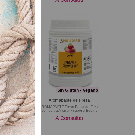
Sin Gluten
Sin Gluten - Vegano
e de Toffee
Aromapaste de Fresa
ToffeePreparado
AROMAPASTE Fresa Pasta de Fresa
offee para la...
con pulpa Aroma y sabor a fresa...
sultar
A Consultar
de 39