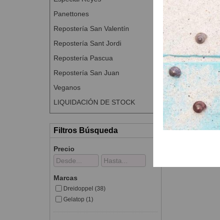
Panettones
Repostería San Valentín
Repostería Sant Jordi
Repostería Pascua
Repostería San Juan
Veganos
LIQUIDACIÓN DE STOCK
Filtros Búsqueda
Precio
Marcas
Dreidoppel (38)
Gelatop (1)