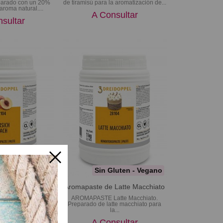
rado con un 20%
de tiramisú para la aromatización de...
aroma natural....
A Consultar
sultar
luten - Vegano
Sin Gluten - Vegano
de Melocotón
Aromapaste de Latte Macchiato
cotón. Preparado
AROMAPASTE Latte Macchiato.
 la aromatización...
Preparado de latte macchiato para
la...
sultar
A Consultar