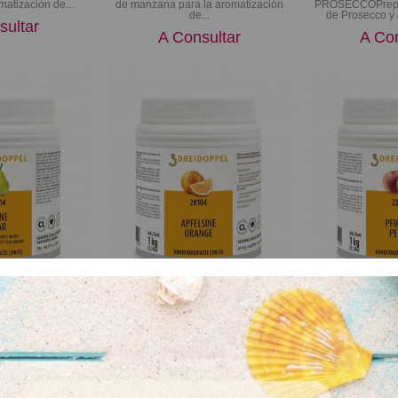
matización de...
de manzana para la aromatización
PROSECCOPrepa
de...
de Prosecco y 
sultar
A Consultar
A Con
uten - Vegano
Sin Gluten - Vegano
Sin G
 Pera Williams
Aromapaste de Naranja
Aromapaste 
era Williams
AROMAPASTE Naranja Preparado de
AROMAPASTE Melo
 pera para la
naranja para la aromatización de...
de melocotón para
ción de...
A Consultar
A Con
sultar